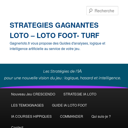
Rech
STRATEGIES GAGNANTES
LOTO – LOTO FOOT- TURF
Gagnerloto.fr vous propose des Guides d'analyses, logique et
intelligence artificielle au service de votre jeu.
Menu
Nouveau Jeu CRESCENDO
STRATEGIE IA LOTO
Aller
principal
LES TEMOIGNAGES
GUIDE IA LOTO FOOT
au
IA COURSES HIPPIQUES
COMMANDER
Qui suis-je ?
contenu
Contact