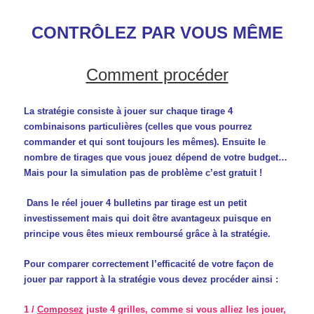
CONTRÔLEZ PAR VOUS MÊME
Comment procéder
La stratégie consiste à jouer sur chaque tirage 4
combinaisons particulières (celles que vous pourrez
commander et qui sont toujours les mêmes). Ensuite le
nombre de tirages que vous jouez dépend de votre budget…
Mais pour la simulation pas de problème c’est gratuit !
Dans le réel jouer 4 bulletins par tirage est un petit
investissement mais qui doit être avantageux puisque en
principe vous êtes mieux remboursé grâce à la stratégie.
Pour comparer correctement l’efficacité de votre façon de
jouer par rapport à la stratégie vous devez procéder ainsi :
1 /
Composez
juste 4 grilles, comme si vous alliez les jouer,