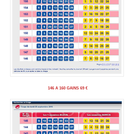
146 A 160 GAINS 69 €