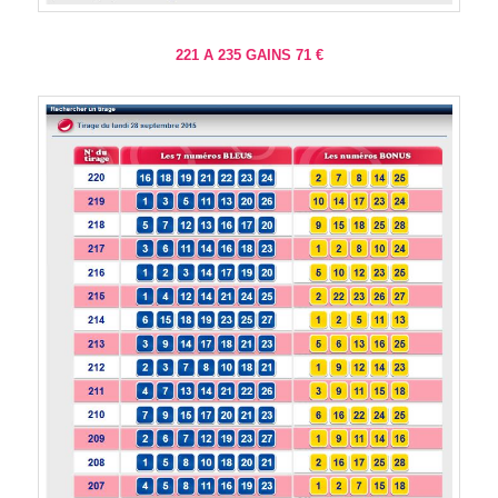
221 A 235 GAINS 71 €