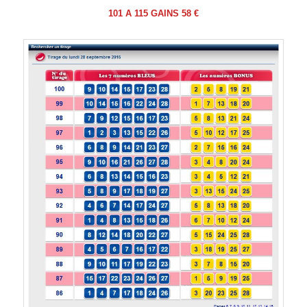
101 A 115 GAINS 58 €