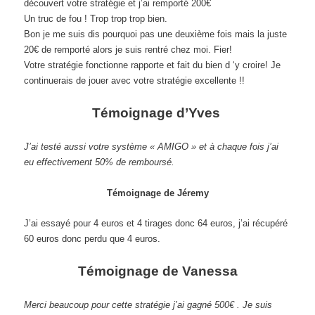
découvert votre stratégie et j’ai remporté 200€
Un truc de fou ! Trop trop trop bien.
Bon je me suis dis pourquoi pas une deuxième fois mais la juste
20€ de remporté alors je suis rentré chez moi. Fier!
Votre stratégie fonctionne rapporte et fait du bien d ‘y croire! Je
continuerais de jouer avec votre stratégie excellente !!
Témoignage d’Yves
J’ai testé aussi votre système « AMIGO » et à chaque fois j’ai
eu effectivement 50% de remboursé.
Témoignage de Jéremy
J’ai essayé pour 4 euros et 4 tirages donc 64 euros, j’ai récupéré
60 euros donc perdu que 4 euros.
Témoignage de Vanessa
Merci beaucoup pour cette stratégie j’ai gagné 500€ . Je suis