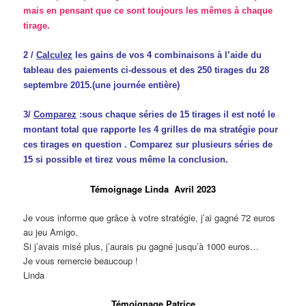
mais en pensant que ce sont toujours les mêmes à chaque
tirage.
2 /
Calculez
les gains de vos 4 combinaisons à l’aide du
tableau des paiements ci-dessous et des 250 tirages du 28
septembre 2015.(une journée entière)
3/
Comparez
:sous chaque séries de 15 tirages il est noté le
montant total que rapporte les 4 grilles de ma stratégie pour
ces tirages en question . Comparez sur plusieurs séries de
15 si possible et tirez vous même la conclusion.
Témoignage Linda Avril 2023
Je vous informe que grâce à votre stratégie, j’ai gagné 72 euros
au jeu Amigo.
Si j’avais misé plus, j’aurais pu gagné jusqu’à 1000 euros…
Je vous remercie beaucoup !
Linda
Témoignage Patrice