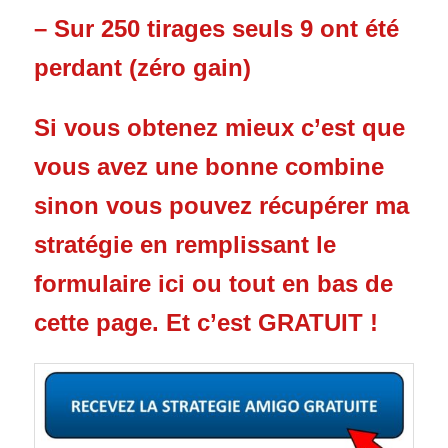
– Sur 250 tirages seuls 9 ont été
perdant (zéro gain)
Si vous obtenez mieux c’est que
vous avez une bonne combine
sinon vous pouvez récupérer ma
stratégie en remplissant le
formulaire ici ou tout en bas de
cette page. Et c’est GRATUIT !