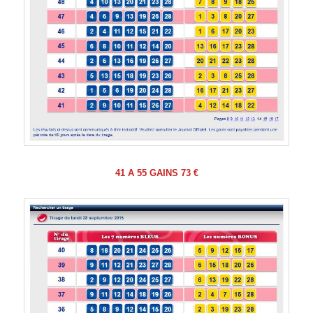
41 A 55 GAINS 73 €