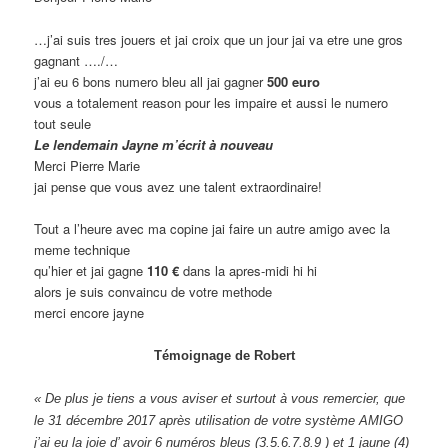
…j’ai suis tres jouers et jai croix que un jour jai va etre une gros
gagnant …./…
j’ai eu 6 bons numero bleu all jai gagner
500 euro
vous a totalement reason pour les impaire et aussi le numero
tout seule
Le lendemain Jayne m’écrit à nouveau
Merci Pierre Marie
jai pense que vous avez une talent extraordinaire!
Tout a l’heure avec ma copine jai faire un autre amigo avec la
meme technique
qu’hier et jai gagne
110 €
dans la apres-midi hi hi
alors je suis convaincu de votre methode
merci encore jayne
Témoignage de Robert
« De plus je tiens a vous aviser et surtout à vous remercier, que
le 31 décembre 2017 après utilisation de votre système
AMIGO
j’ai eu la joie d’ avoir 6 numéros bleus (3.5.6.7.8.9 ) et 1 jaune (4)