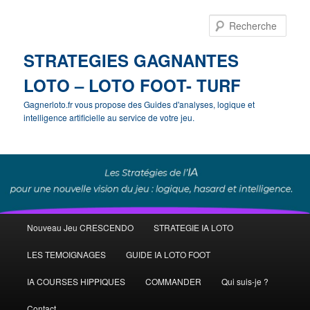
Rech
STRATEGIES GAGNANTES
LOTO – LOTO FOOT- TURF
Gagnerloto.fr vous propose des Guides d'analyses, logique et
intelligence artificielle au service de votre jeu.
Menu
Nouveau Jeu CRESCENDO
STRATEGIE IA LOTO
Aller
principal
LES TEMOIGNAGES
GUIDE IA LOTO FOOT
au
IA COURSES HIPPIQUES
COMMANDER
Qui suis-je ?
contenu
Contact