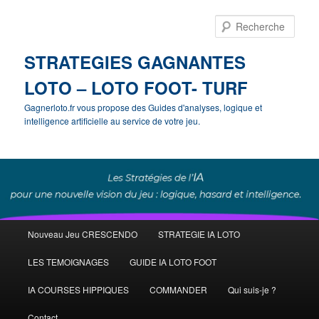
Rech
STRATEGIES GAGNANTES
LOTO – LOTO FOOT- TURF
Gagnerloto.fr vous propose des Guides d'analyses, logique et
intelligence artificielle au service de votre jeu.
Menu
Nouveau Jeu CRESCENDO
STRATEGIE IA LOTO
Aller
principal
LES TEMOIGNAGES
GUIDE IA LOTO FOOT
au
IA COURSES HIPPIQUES
COMMANDER
Qui suis-je ?
contenu
Contact