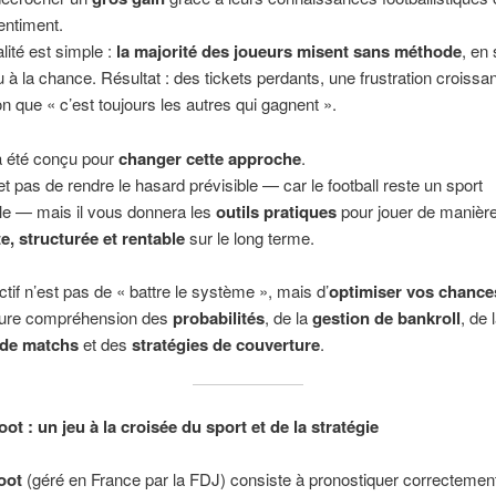
entiment.
lité est simple :
la majorité des joueurs misent sans méthode
, en 
ou à la chance. Résultat : des tickets perdants, une frustration croissan
on que « c’est toujours les autres qui gagnent ».
a été conçu pour
changer cette approche
.
et pas de rendre le hasard prévisible — car le football reste un sport
le — mais il vous donnera les
outils pratiques
pour jouer de manièr
te, structurée et rentable
sur le long terme.
ctif n’est pas de « battre le système », mais d’
optimiser vos chance
eure compréhension des
probabilités
, de la
gestion de bankroll
, de 
 de matchs
et des
stratégies de couverture
.
ot : un jeu à la croisée du sport et de la stratégie
oot
(géré en France par la FDJ) consiste à pronostiquer correctement