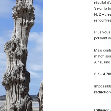
résultat d
Selon la f
N, 2 – c’es
rencontres
Plus vous 
pouvant d
Mais contr
match ajo
Ainsi, une
3¹⁴ =
4 78
Impossible
réduction
L’illusion