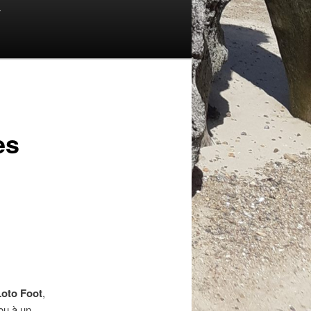
T
es
Loto Foot
,
ou à un