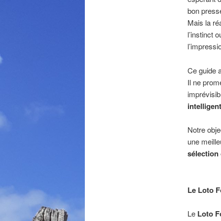
bon press
Mais la réa
l’instinct 
l’impressi
Ce guide 
Il ne prom
imprévisib
intelligen
Notre obje
une meill
sélection
Le Loto Fo
Le
Loto F