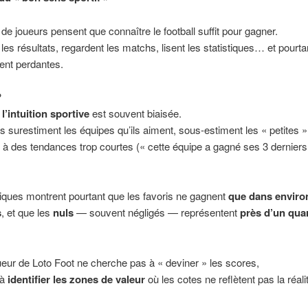
e joueurs pensent que connaître le football suffit pour gagner.
 les résultats, regardent les matchs, lisent les statistiques… et pourta
tent perdantes.
?
e
l’intuition sportive
est souvent biaisée.
s surestiment les équipes qu’ils aiment, sous-estiment les « petites »
t à des tendances trop courtes (« cette équipe a gagné ses 3 dernier
tiques montrent pourtant que les favoris ne gagnent
que dans environ
s
, et que les
nuls
— souvent négligés — représentent
près d’un qua
eur de Loto Foot ne cherche pas à « deviner » les scores,
 à
identifier les zones de valeur
où les cotes ne reflètent pas la réali