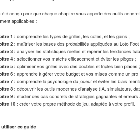
 été conçu pour que chaque chapitre vous apporte des outils concret
ment applicables :
itre 1 :
comprendre les types de grilles, les cotes, et les gains ;
itre 2 :
maîtriser les bases des probabilités appliquées au Loto Foot 
itre 3 :
analyser les statistiques réelles et repérer les tendances fiab
itre 4 :
sélectionner vos matchs efficacement et éviter les pièges ;
itre 5 :
optimiser vos grilles avec des doubles et triples bien placés 
itre 6 :
apprendre à gérer votre budget et vos mises comme un pro 
itre 7 :
comprendre la psychologie du joueur et éviter les biais ment
itre 8 :
découvrir les outils modernes d’analyse (IA, simulateurs, dat
itre 9 :
étudier des cas concrets de stratégies gagnantes et erreurs à
itre 10 :
créer votre propre méthode de jeu, adaptée à votre profil.
tiliser ce guide