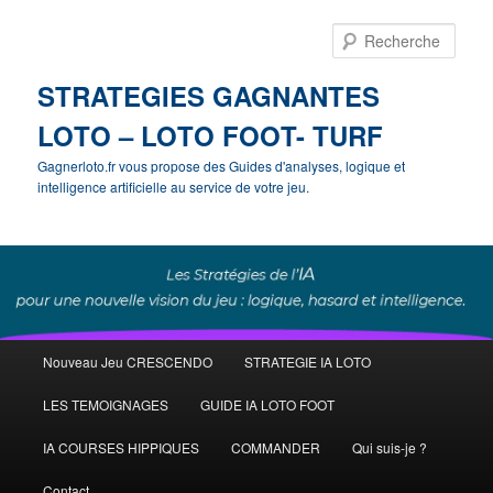
Rech
STRATEGIES GAGNANTES
LOTO – LOTO FOOT- TURF
Gagnerloto.fr vous propose des Guides d'analyses, logique et
intelligence artificielle au service de votre jeu.
Menu
Nouveau Jeu CRESCENDO
STRATEGIE IA LOTO
Aller
principal
LES TEMOIGNAGES
GUIDE IA LOTO FOOT
au
IA COURSES HIPPIQUES
COMMANDER
Qui suis-je ?
contenu
Contact