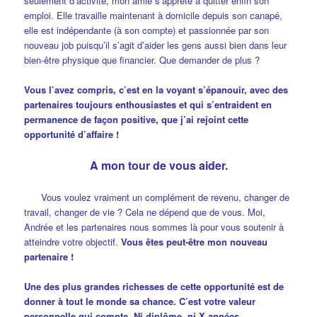
seulement d’activité, mon amie s’apprête à quitter enfin son
emploi. Elle travaille maintenant à domicile depuis son canapé,
elle est indépendante (à son compte) et passionnée par son
nouveau job puisqu’il s’agit d’aider les gens aussi bien dans leur
bien-être physique que financier. Que demander de plus ?
Vous l’avez compris, c’est en la voyant s’épanouir, avec des
partenaires toujours enthousiastes et qui s’entraident en
permanence de façon positive, que j’ai rejoint cette
opportunité d’affaire !
A mon tour de vous aider.
Vous voulez vraiment un complément de revenu, changer de
travail, changer de vie ? Cela ne dépend que de vous. Moi,
Andrée et les partenaires nous sommes là pour vous soutenir à
atteindre votre objectif.
Vous êtes peut-être mon nouveau
partenaire !
Une des plus grandes richesses de cette opportunité est de
donner à tout le monde sa chance. C’est votre valeur
personnelle qui compte. Ni diplôme, ni X années