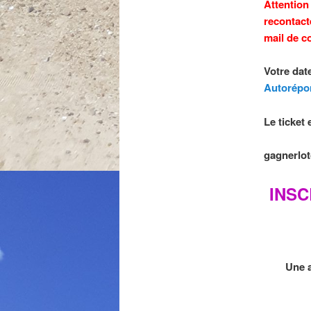
Attention
recontact
mail de c
Votre date
Autorépo
Le ticket
gagnerloto
INSC
Une a