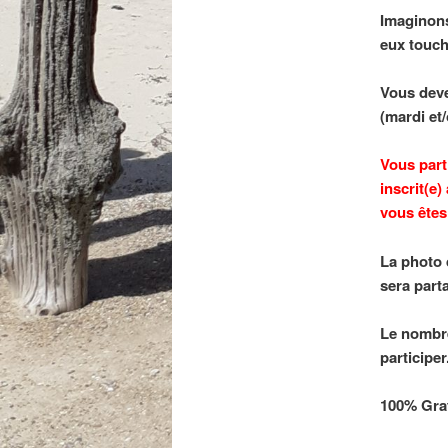
Imaginons
eux touch
Vous deve
(mardi et
Vous part
inscrit(e)
vous êtes 
La photo 
sera part
Le nombre
participer
100% Grat