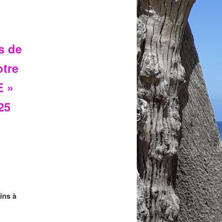
s de
otre
E »
25
ins à