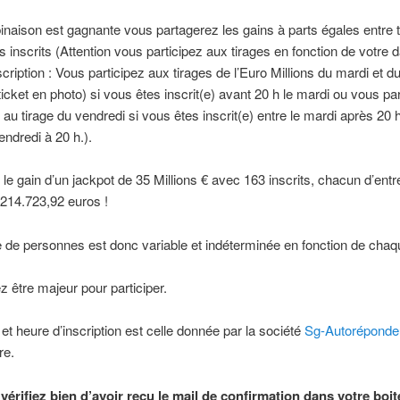
inaison est gagnante vous partagerez les gains à parts égales entre 
s inscrits (Attention vous participez aux tirages en fonction de votre d
scription : Vous participez aux tirages de l’Euro Millions du mardi et d
ticket en photo) si vous êtes inscrit(e) avant 20 h le mardi ou vous par
au tirage du vendredi si vous êtes inscrit(e) entre le mardi après 20 h
endredi à 20 h.).
le gain d’un jackpot de 35 Millions € avec 163 inscrits, chacun d’entr
 214.723,92 euros !
de personnes est donc variable et indéterminée en fonction de chaqu
 être majeur pour participer.
 et heure d’inscription est celle donnée par la société
Sg-Autoréponde
re.
vérifiez bien d’avoir reçu le mail de confirmation dans votre boit