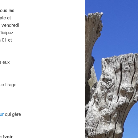
tous les
ate et
u vendredi
ticipez
 01 et
e eux
e tirage.
ur
qui gère
e (voir