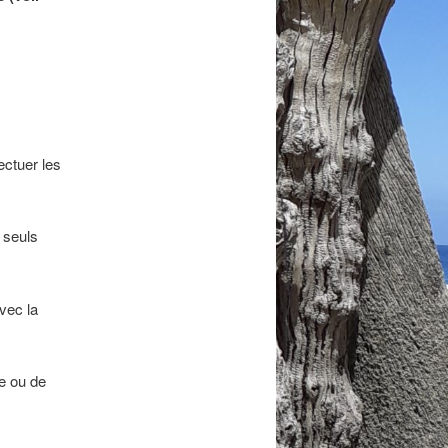
ectuer les
s seuls
vec la
e ou de