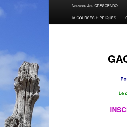
Menu
Nouveau Jeu CRESCENDO
Aller
principal
IA COURSES HIPPIQUES
au
contenu
principal
GA
Pou
Le d
INSC