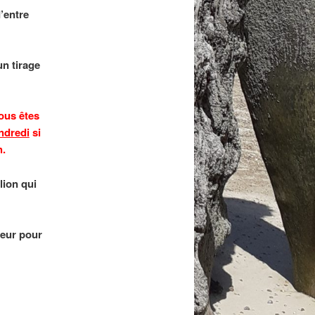
’entre
un tirage
ous êtes
ndredi
si
h.
lion qui
jeur pour