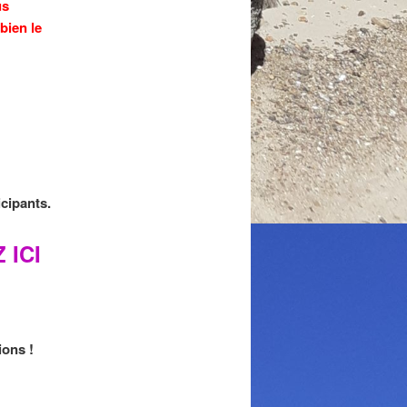
us
bien le
icipants.
 ICI
ions !