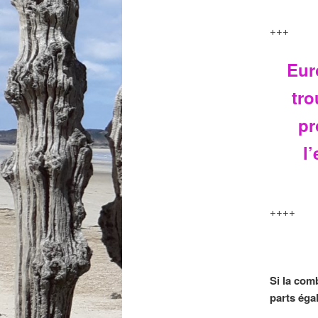
+++
Eur
tro
pr
l
++++
Si la com
parts égal