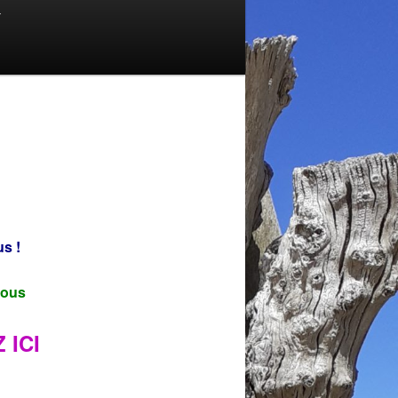
T
us !
ssous
 ICI