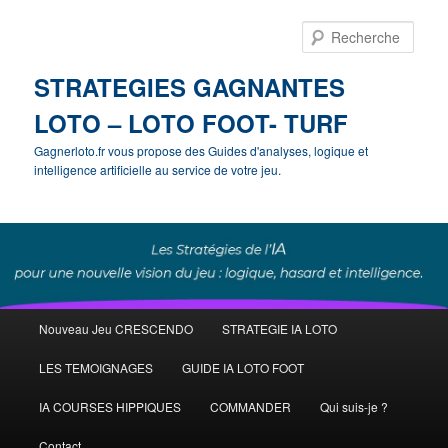
Rech
STRATEGIES GAGNANTES
LOTO – LOTO FOOT- TURF
Gagnerloto.fr vous propose des Guides d'analyses, logique et
intelligence artificielle au service de votre jeu.
Menu
Nouveau Jeu CRESCENDO
STRATEGIE IA LOTO
Aller
principal
LES TEMOIGNAGES
GUIDE IA LOTO FOOT
au
IA COURSES HIPPIQUES
COMMANDER
Qui suis-je ?
contenu
Contact