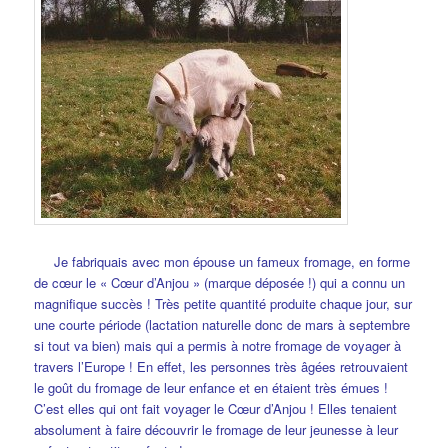
Je fabriquais avec mon épouse un fameux fromage, en forme
de cœur le « Cœur d’Anjou » (marque déposée !) qui a connu un
magnifique succès ! Très petite quantité produite chaque jour, sur
une courte période (lactation naturelle donc de mars à septembre
si tout va bien) mais qui a permis à notre fromage de voyager à
travers l’Europe ! En effet, les personnes très âgées retrouvaient
le goût du fromage de leur enfance et en étaient très émues !
C’est elles qui ont fait voyager le Cœur d’Anjou ! Elles tenaient
absolument à faire découvrir le fromage de leur jeunesse à leur