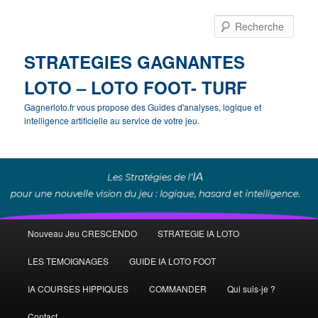
Rech
STRATEGIES GAGNANTES
LOTO – LOTO FOOT- TURF
Gagnerloto.fr vous propose des Guides d'analyses, logique et
intelligence artificielle au service de votre jeu.
Menu
Nouveau Jeu CRESCENDO
STRATEGIE IA LOTO
Aller
principal
LES TEMOIGNAGES
GUIDE IA LOTO FOOT
au
IA COURSES HIPPIQUES
COMMANDER
Qui suis-je ?
contenu
Contact