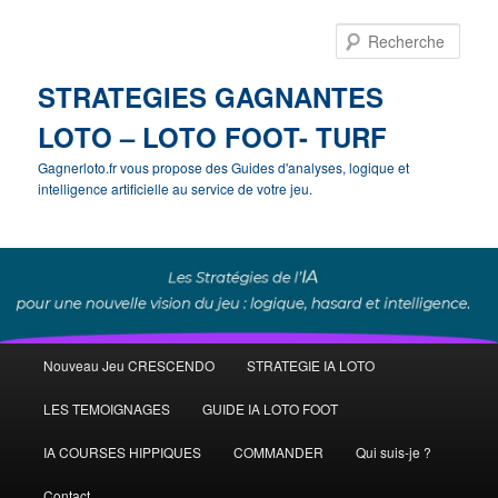
Rech
STRATEGIES GAGNANTES
LOTO – LOTO FOOT- TURF
Gagnerloto.fr vous propose des Guides d'analyses, logique et
intelligence artificielle au service de votre jeu.
Menu
Nouveau Jeu CRESCENDO
STRATEGIE IA LOTO
Aller
principal
LES TEMOIGNAGES
GUIDE IA LOTO FOOT
au
IA COURSES HIPPIQUES
COMMANDER
Qui suis-je ?
contenu
Contact