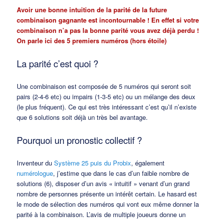
Avoir une bonne intuition de la parité de la future
combinaison gagnante est incontournable ! En effet si votre
combinaison n’a pas la bonne parité vous avez déjà perdu !
On parle ici des 5 premiers numéros (hors étoile)
La parité c’est quoi ?
Une combinaison est composée de 5 numéros qui seront soit
pairs (2-4-6 etc) ou impairs (1-3-5 etc) ou un mélange des deux
(le plus fréquent). Ce qui est très intéressant c’est qu’il n’existe
que 6 solutions soit déjà un très bel avantage.
Pourquoi un pronostic collectif ?
Inventeur du
Système 25 puis du Probix
, également
numérologue
, j’estime que dans le cas d’un faible nombre de
solutions (6), disposer d’un avis « intuitif » venant d’un grand
nombre de personnes présente un intérêt certain. Le hasard est
le mode de sélection des numéros qui vont eux même donner la
parité à la combinaison. L’avis de multiple joueurs donne un