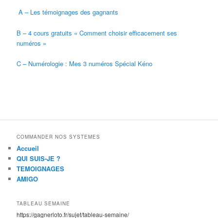
A – Les témoignages des gagnants
B – 4 cours gratuits « Comment choisir efficacement ses
numéros »
C – Numérologie : Mes 3 numéros Spécial Kéno
COMMANDER NOS SYSTEMES
Accueil
QUI SUIS-JE ?
TEMOIGNAGES
AMIGO
TABLEAU SEMAINE
https://gagnerloto.fr/sujet/tableau-semaine/