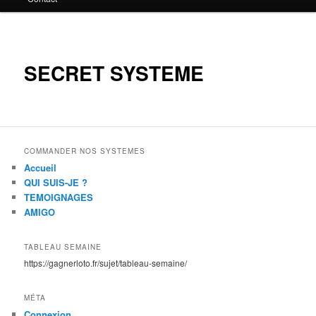
principal
SECRET SYSTEME
COMMANDER NOS SYSTEMES
Accueil
QUI SUIS-JE ?
TEMOIGNAGES
AMIGO
TABLEAU SEMAINE
https://gagnerloto.fr/sujet/tableau-semaine/
MÉTA
Connexion