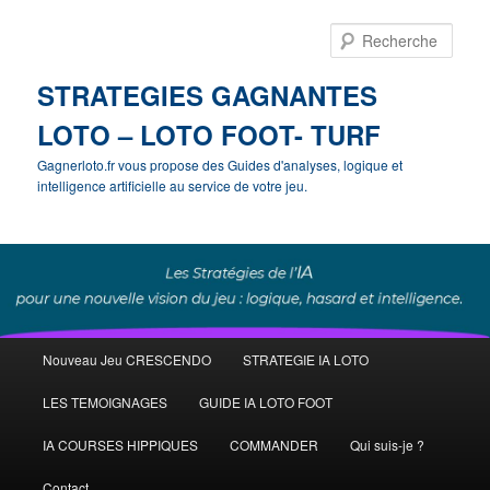
Rech
STRATEGIES GAGNANTES
LOTO – LOTO FOOT- TURF
Gagnerloto.fr vous propose des Guides d'analyses, logique et
intelligence artificielle au service de votre jeu.
Menu
Nouveau Jeu CRESCENDO
STRATEGIE IA LOTO
Aller
principal
LES TEMOIGNAGES
GUIDE IA LOTO FOOT
au
IA COURSES HIPPIQUES
COMMANDER
Qui suis-je ?
contenu
Contact