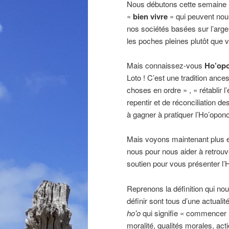
Nous débutons cette semaine no
«
bien vivre
» qui peuvent nou
nos sociétés basées sur l’argen
les poches pleines plutôt que v
Mais connaissez-vous
Ho’op
Loto ! C’est une tradition ance
choses en ordre » , « rétablir l’
repentir et de réconciliation d
à gagner à pratiquer l’Ho’opon
Mais voyons maintenant plus en
nous pour nous aider à retrouve
soutien pour vous présenter l
Reprenons la définition qui no
définir sont tous d’une actuali
hoʻo
qui signifie « commencer 
moralité, qualités morales, acti