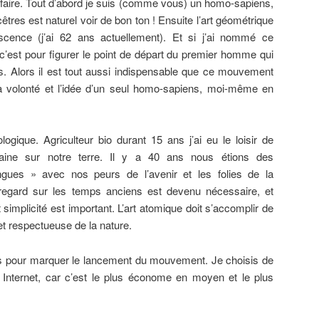
le faire. Tout d’abord je suis (comme vous) un homo-sapiens,
es est naturel voir de bon ton ! Ensuite l’art géométrique
ence (j’ai 62 ans actuellement). Et si j’ai nommé ce
est pour figurer le point de départ du premier homme qui
. Alors il est tout aussi indispensable que ce mouvement
a volonté et l’idée d’un seul homo-sapiens, moi-même en
ique. Agriculteur bio durant 15 ans j’ai eu le loisir de
maine sur notre terre. Il y a 40 ans nous étions des
gues » avec nos peurs de l’avenir et les folies de la
egard sur les temps anciens est devenu nécessaire, et
mplicité est important. L’art atomique doit s’accomplir de
t respectueuse de la nature.
es pour marquer le lancement du mouvement. Je choisis de
ia Internet, car c’est le plus économe en moyen et le plus