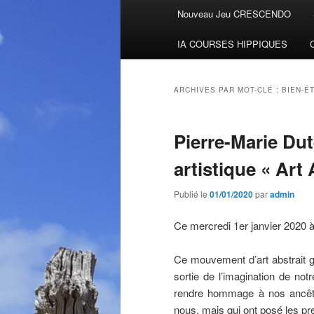
Menu
Nouveau Jeu CRESCENDO
Aller
Aller
principal
IA COURSES HIPPIQUES
au
au
contenu
contenu
ARCHIVES PAR MOT-CLÉ :
BIEN-Ê
principal
secondaire
Pierre-Marie Du
artistique « Art
Publié le
01/01/2020
par
admin
Ce mercredi 1er janvier 2020 
Ce mouvement d’art abstrait 
sortie de l’imagination de no
rendre hommage à nos ancêtr
nous, mais qui ont posé les p