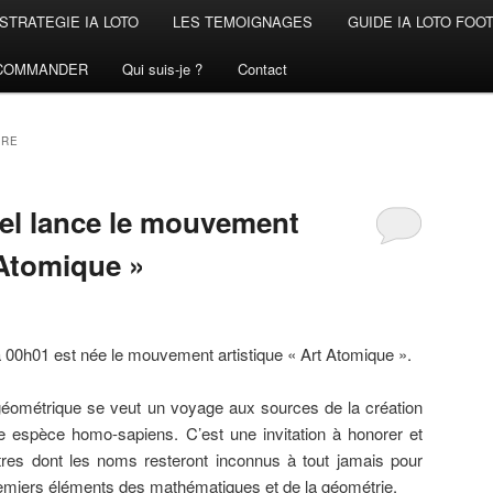
STRATEGIE IA LOTO
LES TEMOIGNAGES
GUIDE IA LOTO FOO
COMMANDER
Qui suis-je ?
Contact
TRE
tel lance le mouvement
 Atomique »
à 00h01 est née le mouvement artistique « Art Atomique ».
géométrique se veut un voyage aux sources de la création
tre espèce homo-sapiens. C’est une invitation à honorer et
es dont les noms resteront inconnus à tout jamais pour
remiers éléments des mathématiques et de la géométrie.