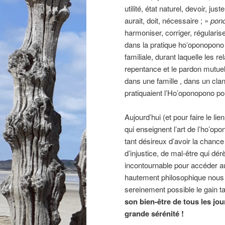
utilité, état naturel, devoir, jus
aurait, doit, nécessaire ; »
pon
harmoniser, corriger, régularise
dans la pratique hoʻoponopono e
familiale, durant laquelle les re
repentance et le pardon mutue
dans une famille , dans un clan
pratiquaient l’Ho’oponopono pou
Aujourd’hui (et pour faire le l
qui enseignent l’art de l’ho’o
tant désireux d’avoir la chanc
d’injustice, de mal-être qui dérè
incontournable pour accéder a
hautement philosophique nous 
sereinement possible le gain t
son bien-être de tous les jour
grande sérénité !