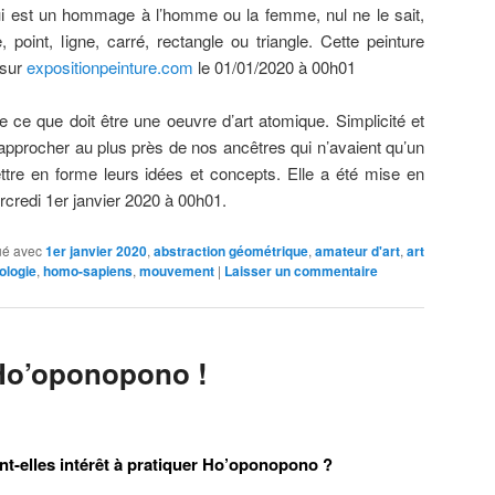
ui est un hommage à l’homme ou la femme, nul ne le sait,
, point, ligne, carré, rectangle ou triangle. Cette peinture
 sur
expositionpeinture.com
le 01/01/2020 à 00h01
ce que doit être une oeuvre d’art atomique. Simplicité et
procher au plus près de nos ancêtres qui n’avaient qu’un
tre en forme leurs idées et concepts. Elle a été mise en
credi 1er janvier 2020 à 00h01.
é avec
1er janvier 2020
,
abstraction géométrique
,
amateur d'art
,
art
ologie
,
homo-sapiens
,
mouvement
|
Laisser un commentaire
 Ho’oponopono !
nt-elles intérêt à pratiquer Ho’oponopono ?