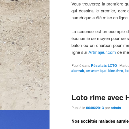
Vous trouverez la première q
qui dessina le premier, cercle
numérique a été mise en ligne
La seconde est un exemple de 
économie de moyen pour se rap
bâton ou un charbon pour met
ligne sur
Artmajeur.com
ce mer
Publié dans
Résultats LOTO
|
Marqu
abstrait
,
art atomique
,
bien-être
,
éc
Loto rime avec
Publié le
06/06/2013
par
admin
Nos sociétés malades auraie