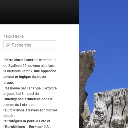
T
RECHERCHE
R
e
c
h
Pierre Marie Dutel
est le créateur
e
du Système 25, devenu plus tard
r
la méthode Terbox,
une approche
c
unique et logique du jeu de
h
tirage.
e
Passionné par l’analyse, il explore
aujourd’hui l’impact de
l’intelligence artificielle
dans le
monde du Loto et de
l’EuroMillions à travers son nouvel
ebook :
“Stratégies IA pour le Loto et
l’EuroMillions – Écrit par l’IA”.