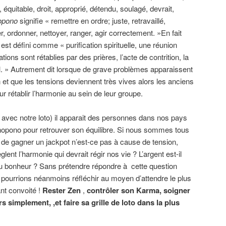
te, équitable, droit, approprié, détendu, soulagé, devrait,
opono
signifie « remettre en ordre; juste, retravaillé,
r, ordonner, nettoyer, ranger, agir correctement. »En fait
st défini comme « purification spirituelle, une réunion
lations sont rétablies par des prières, l’acte de contrition, la
l. » Autrement dit lorsque de grave problèmes apparaissent
 et que les tensions deviennent très vives alors les anciens
r rétablir l’harmonie au sein de leur groupe.
ien avec notre loto) il apparait des personnes dans nos pays
ponopono pour retrouver son équilibre. Si nous sommes tous
e de gagner un jackpot n’est-ce pas à cause de tension,
glent l’harmonie qui devrait régir nos vie ? L’argent est-il
u bonheur ? Sans prétendre répondre à cette question
pourrions néanmoins réfléchir au moyen d’attendre le plus
ant convoité !
Rester Zen
,
contrôler son Karma, soigner
s simplement, ,et faire sa grille de loto dans la plus