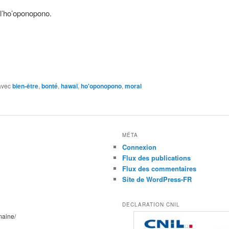
r l’ho’oponopono.
avec
bien-être
,
bonté
,
hawaï
,
ho'oponopono
,
moral
MÉTA
Connexion
Flux des publications
Flux des commentaires
Site de WordPress-FR
DECLARATION CNIL
maine/