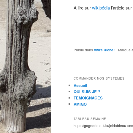
A lire sur
wikipédia
l’article su
Publié dans
Vivre Riche !
|
Marqué 
COMMANDER NOS SYSTEMES
Accueil
QUI SUIS-JE ?
TEMOIGNAGES
AMIGO
TABLEAU SEMAINE
https://gagnerloto.fr/sujet/tableau-se