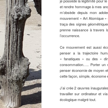
je possède la légitimité pour 
et rendre hommage à mes ancêtr
m’obsède depuis mon adolesc
mouvement « Art Atomique » c’
traça des signes géométriques
prenne naissance à travers l
l’occurrence.
Ce mouvement est aussi écolog
penser a la trajectoire hu
« fanatiques » ou des « din
consommation….. Porter un r
penser économie de moyen et si
cette façon, simple, économe e
J’ai crée 2 œuvres inaugural
travailler sur ordinateur et v
écologique malgré tout.