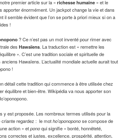
tre premier article sur la «
richesse
humaine
» et le
s apporter énormément. Un jackpot change la vie et dans
t il semble évident que l’on se porte à priori mieux si on a
ides !
onopono
? Ce n’est pas un mot inventé pour rimer avec
strale des
Hawaïens
. La traduction est « remettre les
équilibre ». C’est une tradition sociale et spirituelle de
es anciens Hawaïens. L’actualité mondiale actuelle aurait tout
opono !
 détail cette tradition qui commence à être utilisée chez
r équilibre et bien-être. Wikipédia va nous apporter son
’Ho’oponopono.
us y est proposée. Les nombreux termes utilisés pour la
té criante regardez : le mot
hoʻoponopono
se compose de
une action » et
pono
qui signifie « bonté, honnêteté,
ons correctes et justes, excellence, prospérité, attention,