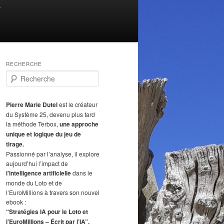
T
RECHERCHE
R
e
c
h
Pierre Marie Dutel
est le créateur
e
du Système 25, devenu plus tard
r
la méthode Terbox,
une approche
c
unique et logique du jeu de
h
tirage.
e
Passionné par l’analyse, il explore
aujourd’hui l’impact de
l’intelligence artificielle
dans le
monde du Loto et de
l’EuroMillions à travers son nouvel
ebook :
“Stratégies IA pour le Loto et
l’EuroMillions – Écrit par l’IA”.