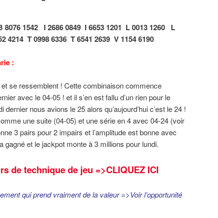
B 8076 1542
I 2686 0849
I 6653 1201
L 0013 1260
L
52 4214
T 0998 6336
T 6541 2639
V 1154 6190
rie :
nt et se ressemblent ! Cette combinaison commence
 avec le 04-05 ! et il s’en est fallu d’un rien pour le
dernier nous avions le 25 alors qu’aujourd’hui c’est le 24 !
s comme une suite (04-05) et une série en 4 avec 04-24 (voir
ne 3 pairs pour 2 impairs et l’amplitude est bonne avec
 gagné et le jackpot monte à 3 millions pour lundi.
rs de technique de jeu
=>CLIQUEZ ICI
cement qui prend vraiment de la valeur =>Voir l’opportunité