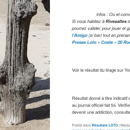
Infos : Ou et com
Si vous habitez à
Rivesaltes
d
pourrez valider,
pour jouer et 
l’Amigo
(si bar) tout en prena
Presse Loto « Coste » 20 Rue
Voir le résultat du tirage sur Y
Résultat donné à titre indicatif 
au journal officiel fait foi. Vé
devenir une addiction, consulte
Publié dans
Résultats LOTO
|
Marqu