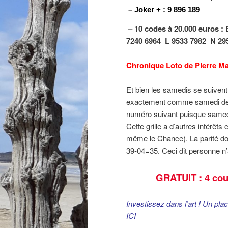
– Joker + : 9 896 189
– 10 codes à 20.000 euros :
7240 6964
L 9533 7982
N 29
Chronique Loto de Pierre Ma
Et bien les samedis se suive
exactement comme samedi dernier
numéro suivant puisque samedi 
Cette grille a d’autres intérêt
même le Chance). La parité don
39-04=35. Ceci dit personne n’a
GRATUIT : 4 cou
Investissez dans l’art ! Un pla
ICI