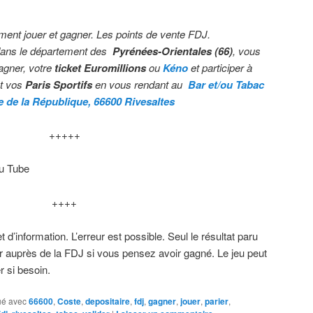
ment jouer et gagner. Les points de vente FDJ.
ans le département des
Pyrénées-Orientales (66)
, vous
gagner, votre
ticket Euromillions
ou
Kéno
et participer à
nt vos
Paris Sportifs
en vous rendant au
Bar et/ou Taba
c
 de la République, 66600 Rivesaltes
+++++
ou Tube
++++
et d’information. L’erreur est possible. Seul le résultat paru
rifier auprès de la FDJ si vous pensez avoir gagné. Le jeu peut
r si besoin.
é avec
66600
,
Coste
,
depositaire
,
fdj
,
gagner
,
jouer
,
parier
,