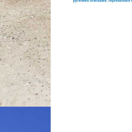
pyrenees orientales
,
representant f