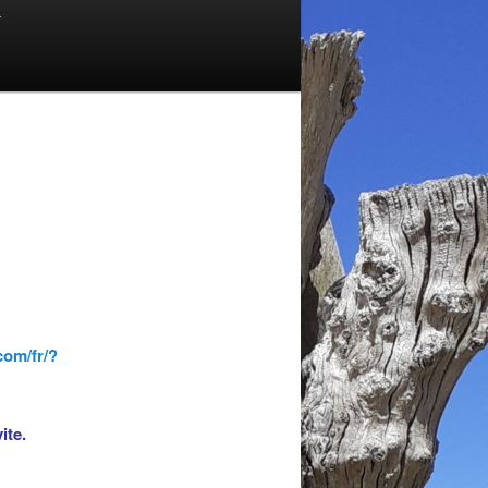
T
com/fr/?
ite.