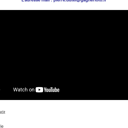
tôt
ie