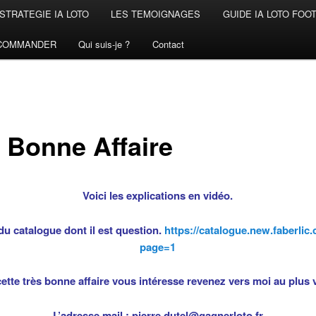
STRATEGIE IA LOTO
LES TEMOIGNAGES
GUIDE IA LOTO FOO
COMMANDER
Qui suis-je ?
Contact
 Bonne Affaire
Voici les explications en vidéo.
 du catalogue dont il est question.
https://catalogue.new.faberlic.
page=1
cette très bonne affaire vous intéresse revenez vers moi au plus v
L’adresse mail : pierre.dutel@gagnerloto.fr