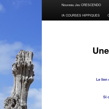
Menu
Nouveau Jeu CRESCENDO
Aller
principal
IA COURSES HIPPIQUES
au
contenu
principal
Une
Le lien
Si 