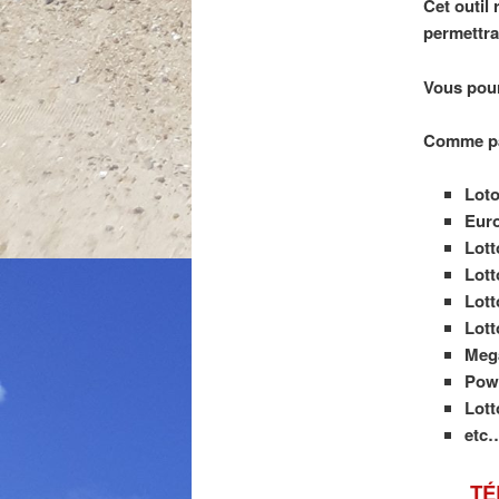
Cet outil
permettra
Vous pourr
Comme pa
Loto
Euro
Lott
Lott
Lot
Lott
Meg
Pow
Lott
etc
TÉ