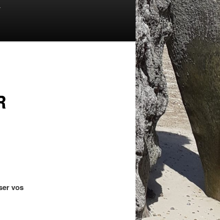
T
R
oser vos