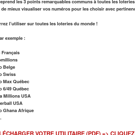
 reprend les 3 points remarquables communs à toutes les loteries
 de mieux visualiser vos numéros pour les choisir avec pertinen
ez l’utiliser sur toutes les loteries du monde !
r exemple :
 Français
millions
o Belge
o Swiss
to Max Québec
o 6/49 Québec
a Millions USA
erball USA
o Ghana Afrique
…
LÉCHARGER
VOTRE UTILITAIRE (PDF) => CLIQUEZ 