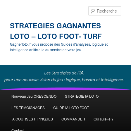
Rech
STRATEGIES GAGNANTES
LOTO – LOTO FOOT- TURF
Gagnerloto.fr vous propose des Guides d'analyses, logique et
intelligence artificielle au service de votre jeu.
Menu
Nouveau Jeu CRESCENDO
STRATEGIE IA LOTO
Aller
principal
LES TEMOIGNAGES
GUIDE IA LOTO FOOT
au
IA COURSES HIPPIQUES
COMMANDER
Qui suis-je ?
contenu
Contact