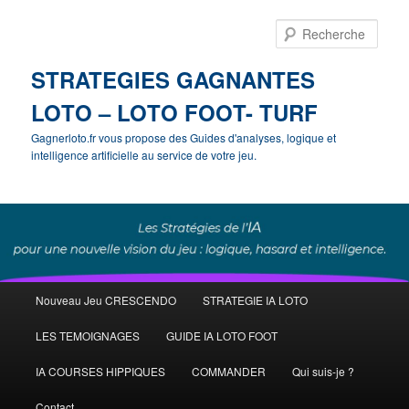
Rech
STRATEGIES GAGNANTES
LOTO – LOTO FOOT- TURF
Gagnerloto.fr vous propose des Guides d'analyses, logique et
intelligence artificielle au service de votre jeu.
Menu
Nouveau Jeu CRESCENDO
STRATEGIE IA LOTO
Aller
principal
LES TEMOIGNAGES
GUIDE IA LOTO FOOT
au
IA COURSES HIPPIQUES
COMMANDER
Qui suis-je ?
contenu
Contact