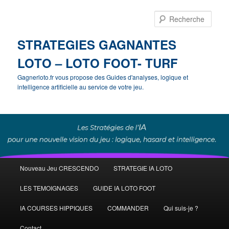
Rech
STRATEGIES GAGNANTES
LOTO – LOTO FOOT- TURF
Gagnerloto.fr vous propose des Guides d'analyses, logique et
intelligence artificielle au service de votre jeu.
Menu
Nouveau Jeu CRESCENDO
STRATEGIE IA LOTO
Aller
Aller
principal
LES TEMOIGNAGES
GUIDE IA LOTO FOOT
au
au
IA COURSES HIPPIQUES
COMMANDER
Qui suis-je ?
contenu
contenu
Contact