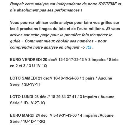
Rappel: cette analyse est indépendante de notre SYSTÈME et
n’a absolument pas ses performances !
Vous pourrez utiliser cette analyse pour faire vos grilles sur
les 5 prochains tirages du loto et de l’euro millions.
Si vous
arrivez sur cette page pour la première fois
récupérez le
guide « Comment mieux choisir ses numéros »
pour
comprendre notre analyse
en cliquant =>
ICI
.
EURO VENDREDI 20 dec// 12-13-17-22-43 // 3 impairs / Série
en 2 et 3 / 3 U-1V-1Q
LOTO SAMEDI 21 dec// 10-18-19-24-33 / 3 pairs / Aucune
Série / 3D-1V-1T
LOTO LUNDI 23 déc // 18-29-34-37-41 / 3 impairs / Aucune
Série / 1D-1V-2T-1Q
EURO MARDI 24 déc // 5-19-31-43-50 / 4 impairs /Aucune
Série / 1U-1D-1T-2Q