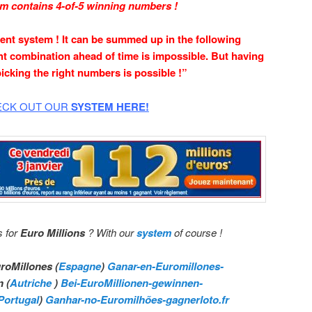
m contains 4-of-5 winning numbers !
ent system ! It can be summed up in the following
ht combination ahead of time is impossible. But having
icking the right numbers is possible !”
CK OUT OUR
SYSTEM HERE!
 for
Euro
Millions
? With our
system
of course !
uroMillones (
Espagne
)
Ganar-en-Euromillones-
n (
Autriche
)
Bei-EuroMillionen-gewinnen-
Portugal
)
Ganhar-no-Euromilhões-gagnerloto.fr