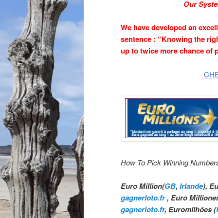
Our Syste
We have developed an excell
sentence : “Knowing the rig
up to twice more chance of p
CHE
How To Pick Winning
Numbers
Euro Million(
GB
,
Irlande
), E
gagnerloto.fr
, Euro Millione
gagnerloto.fr
, Euromilhões (