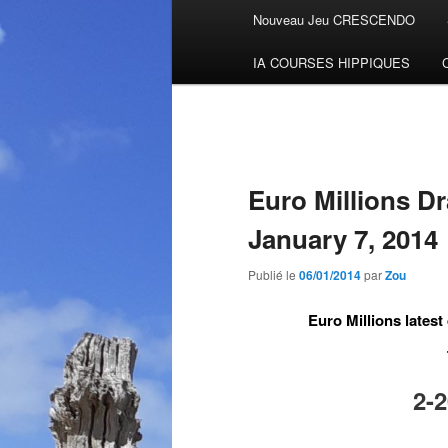
Menu
Nouveau Jeu CRESCENDO
Aller
principal
IA COURSES HIPPIQUES
au
contenu
principal
Euro Millions D
January 7, 2014
Publié le
06/01/2014
par
Zou
Euro Millions latest
2-20