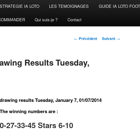
STRATEGIE IA LOTO
LES TEMOIGNAGES
GUIDE IA LOTO FOO
COMMANDER
Qui suis-je ?
Contact
Navigation
←
Précédent
Suivant
→
des
articles
rawing Results Tuesday,
 drawing results Tuesday, January 7, 01/07/2014
The winning numbers are :
-27-33-45 Stars 6-10