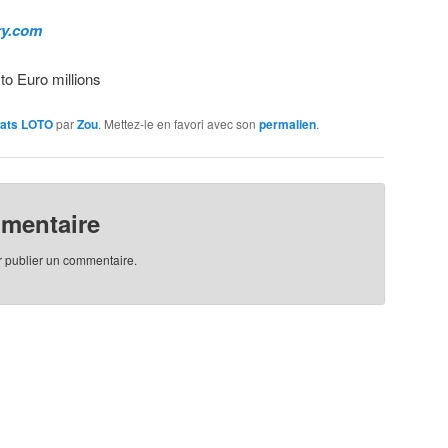
ry.com
to Euro millions
tats LOTO
par
Zou
. Mettez-le en favori avec son
permalien
.
mmentaire
 publier un commentaire.