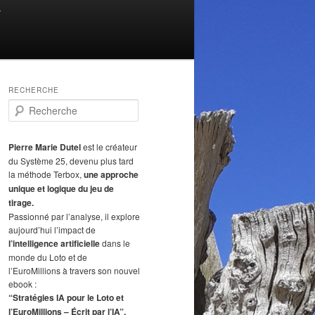
T
RECHERCHE
R
e
c
h
Pierre Marie Dutel
est le créateur
e
du Système 25, devenu plus tard
r
la méthode Terbox,
une approche
c
unique et logique du jeu de
h
tirage.
e
Passionné par l’analyse, il explore
aujourd’hui l’impact de
l’intelligence artificielle
dans le
monde du Loto et de
l’EuroMillions à travers son nouvel
ebook :
“Stratégies IA pour le Loto et
l’EuroMillions – Écrit par l’IA”.