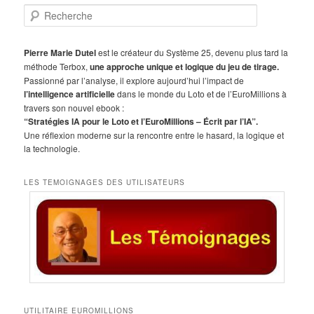
R
e
c
h
Pierre Marie Dutel
est le créateur du Système 25, devenu plus tard la
e
méthode Terbox,
une approche unique et logique du jeu de tirage.
r
Passionné par l’analyse, il explore aujourd’hui l’impact de
c
l’intelligence artificielle
dans le monde du Loto et de l’EuroMillions à
h
travers son nouvel ebook :
e
“Stratégies IA pour le Loto et l’EuroMillions – Écrit par l’IA”.
Une réflexion moderne sur la rencontre entre le hasard, la logique et
la technologie.
LES TEMOIGNAGES DES UTILISATEURS
UTILITAIRE EUROMILLIONS