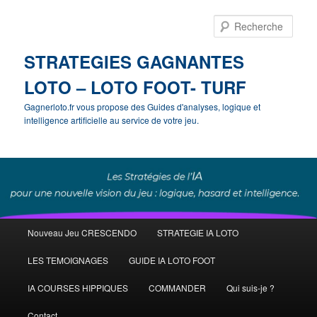
Rech
STRATEGIES GAGNANTES
LOTO – LOTO FOOT- TURF
Gagnerloto.fr vous propose des Guides d'analyses, logique et
intelligence artificielle au service de votre jeu.
Menu
Nouveau Jeu CRESCENDO
STRATEGIE IA LOTO
Aller
principal
LES TEMOIGNAGES
GUIDE IA LOTO FOOT
au
IA COURSES HIPPIQUES
COMMANDER
Qui suis-je ?
contenu
Contact