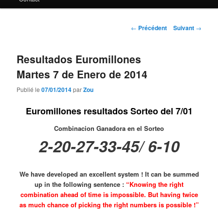
principal
Navigation
←
Précédent
Suivant
→
des
articles
Resultados Euromillones
Martes 7 de Enero de 2014
Publié le
07/01/2014
par
Zou
Euromillones resultados Sorteo del 7/01
Combinacion Ganadora en el Sorteo
2-20-27-33-45/ 6-10
We have developed an excellent system ! It can be summed
up in the following sentence :
“Knowing the right
combination ahead of time is impossible. But having twice
as much chance of picking the right numbers is possible !”