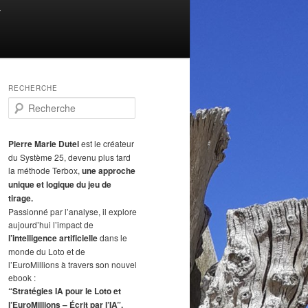
T
RECHERCHE
R
e
c
h
Pierre Marie Dutel
est le créateur
e
du Système 25, devenu plus tard
r
la méthode Terbox,
une approche
c
unique et logique du jeu de
h
tirage.
e
Passionné par l’analyse, il explore
aujourd’hui l’impact de
l’intelligence artificielle
dans le
monde du Loto et de
l’EuroMillions à travers son nouvel
ebook :
“Stratégies IA pour le Loto et
l’EuroMillions – Écrit par l’IA”.