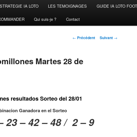
STRATEGIE IA LOTO
LES TEMOIGNAGES
GUIDE IA LOTO FOO
COMMANDER
Qui suis-je ?
Contact
Navigation
←
Précédent
Suivant
→
des
articles
millones Martes 28 de
nes resultados Sorteo del 28/01
inacion Ganadora en el Sorteo
– 23 – 42 – 48 / 2 – 9