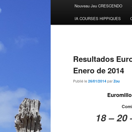
Menu
Nouveau Jeu CRESCENDO
Aller
principal
IA COURSES HIPPIQUES
au
contenu
principal
Resultados Euro
Enero de 2014
Publié le
26/01/2014
par
Zou
Euromillo
Comb
18 – 20 