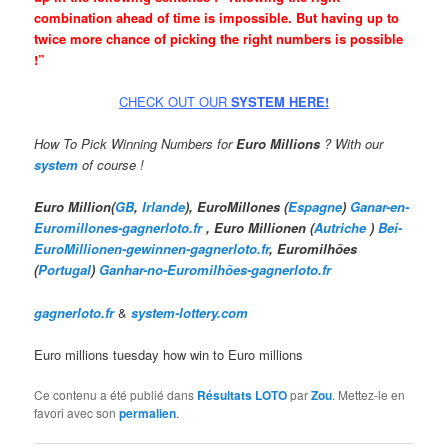
combination ahead of time is impossible. But having up to
twice more chance of picking the right numbers is possible
!”
CHECK OUT OUR
SYSTEM HERE!
How To Pick Winning
Numbers for
Euro
Millions
? With our
system
of course !
Euro Million(
GB
,
Irlande
), EuroMillones (
Espagne
)
Ganar-en-
Euromillones-gagnerloto.fr
, Euro Millionen (
Autriche
)
Bei-
EuroMillionen-gewinnen-gagnerloto.fr
, Euromilhões
(
Portugal
)
Ganhar-no-Euromilhões-gagnerloto.fr
gagnerloto.fr
&
system-lottery.com
Euro millions tuesday how win to Euro millions
Ce contenu a été publié dans
Résultats LOTO
par
Zou
. Mettez-le en
favori avec son
permalien
.