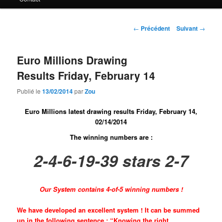
principal
Navigation
←
Précédent
Suivant
→
des
articles
Euro Millions Drawing
Results Friday, February 14
Publié le
13/02/2014
par
Zou
Euro Millions latest drawing results Friday, February 14,
02/14/2014
The winning numbers are :
2-4-6-19-39 stars 2-7
Our System contains 4-of-5 winning numbers !
We have developed an excellent system ! It can be summed
up in the following sentence : “Knowing the right