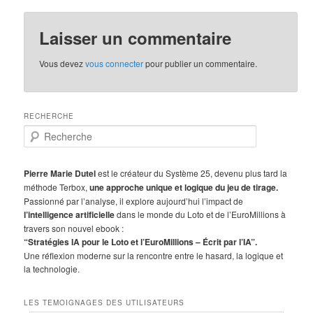
Laisser un commentaire
Vous devez
vous connecter
pour publier un commentaire.
RECHERCHE
R
e
c
h
Pierre Marie Dutel
est le créateur du Système 25, devenu plus tard la
e
méthode Terbox,
une approche unique et logique du jeu de tirage.
r
Passionné par l’analyse, il explore aujourd’hui l’impact de
c
l’intelligence artificielle
dans le monde du Loto et de l’EuroMillions à
h
travers son nouvel ebook :
e
“Stratégies IA pour le Loto et l’EuroMillions – Écrit par l’IA”.
Une réflexion moderne sur la rencontre entre le hasard, la logique et
la technologie.
LES TEMOIGNAGES DES UTILISATEURS