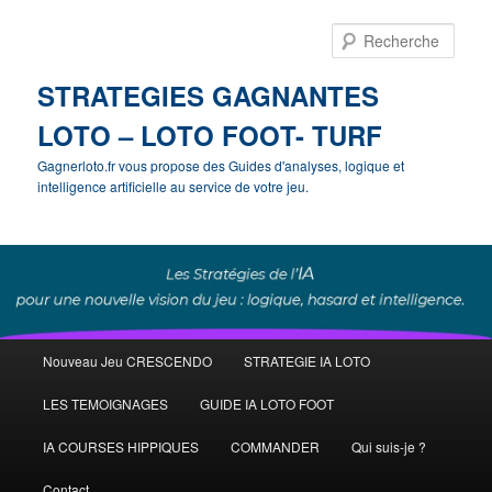
Rech
STRATEGIES GAGNANTES
LOTO – LOTO FOOT- TURF
Gagnerloto.fr vous propose des Guides d'analyses, logique et
intelligence artificielle au service de votre jeu.
Menu
Nouveau Jeu CRESCENDO
STRATEGIE IA LOTO
Aller
principal
LES TEMOIGNAGES
GUIDE IA LOTO FOOT
au
IA COURSES HIPPIQUES
COMMANDER
Qui suis-je ?
contenu
Contact