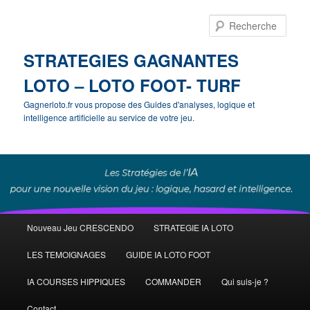
Rech
STRATEGIES GAGNANTES
LOTO – LOTO FOOT- TURF
Gagnerloto.fr vous propose des Guides d'analyses, logique et
intelligence artificielle au service de votre jeu.
Menu
Nouveau Jeu CRESCENDO
STRATEGIE IA LOTO
Aller
principal
LES TEMOIGNAGES
GUIDE IA LOTO FOOT
au
IA COURSES HIPPIQUES
COMMANDER
Qui suis-je ?
contenu
Contact