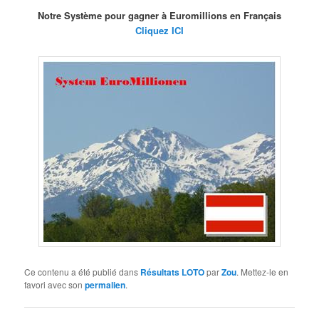
Notre Système pour gagner à Euromillions en Français
Cliquez ICI
Ce contenu a été publié dans
Résultats LOTO
par
Zou
. Mettez-le en
favori avec son
permalien
.