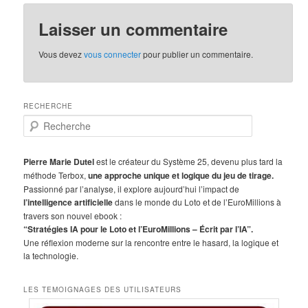
Laisser un commentaire
Vous devez
vous connecter
pour publier un commentaire.
RECHERCHE
R
e
c
h
Pierre Marie Dutel
est le créateur du Système 25, devenu plus tard la
e
méthode Terbox,
une approche unique et logique du jeu de tirage.
r
Passionné par l’analyse, il explore aujourd’hui l’impact de
c
l’intelligence artificielle
dans le monde du Loto et de l’EuroMillions à
h
travers son nouvel ebook :
e
“Stratégies IA pour le Loto et l’EuroMillions – Écrit par l’IA”.
Une réflexion moderne sur la rencontre entre le hasard, la logique et
la technologie.
LES TEMOIGNAGES DES UTILISATEURS