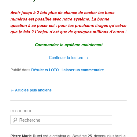
Avoir jusqu’à 2 fois plus de chance de cocher les bons
numéros est possible avec notre système. La bonne
question à se poser est : pour les prochains tirages qu’est-ce
que je fais ? L’enjeu n’est que de quelques millions d’euros !
Commandez le système maintenant
Continuer la lecture
→
Publié dans
Résultats LOTO
|
Laisser un commentaire
Navigation
←
Articles plus anciens
des
articles
RECHERCHE
R
e
c
h
Pierre Marie Dutel
est le créateur du Système 25, devenu plus tard la