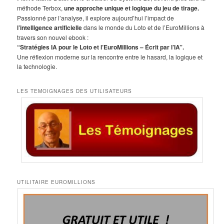
e
méthode Terbox,
une approche unique et logique du jeu de tirage.
r
Passionné par l’analyse, il explore aujourd’hui l’impact de
c
l’intelligence artificielle
dans le monde du Loto et de l’EuroMillions à
h
travers son nouvel ebook :
e
“Stratégies IA pour le Loto et l’EuroMillions – Écrit par l’IA”.
Une réflexion moderne sur la rencontre entre le hasard, la logique et
la technologie.
LES TEMOIGNAGES DES UTILISATEURS
UTILITAIRE EUROMILLIONS