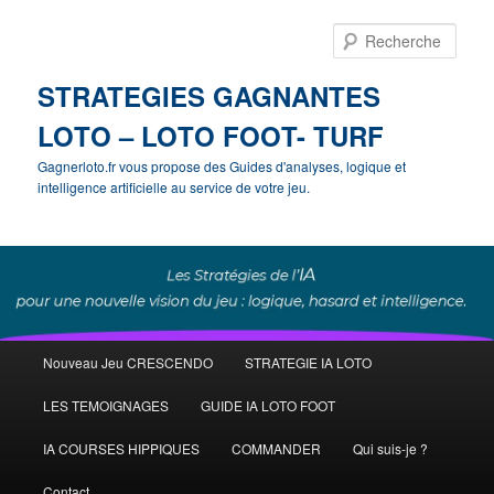
Rech
STRATEGIES GAGNANTES
LOTO – LOTO FOOT- TURF
Gagnerloto.fr vous propose des Guides d'analyses, logique et
intelligence artificielle au service de votre jeu.
Menu
Nouveau Jeu CRESCENDO
STRATEGIE IA LOTO
Aller
Aller
principal
LES TEMOIGNAGES
GUIDE IA LOTO FOOT
au
au
IA COURSES HIPPIQUES
COMMANDER
Qui suis-je ?
contenu
contenu
Contact