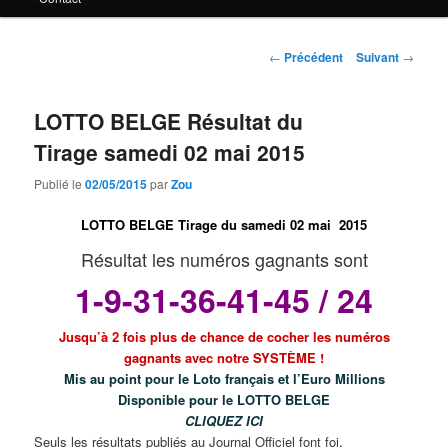
principal
Navigation
←
Précédent
Suivant
→
des
articles
LOTTO BELGE Résultat du
Tirage samedi 02 mai 2015
Publié le
02/05/2015
par
Zou
LOTTO BELGE Tirage du samedi 02 mai 2015
Résultat les numéros gagnants sont
1-9-31-36-41-45 / 24
Jusqu’à 2 fois plus de chance de cocher les numéros
gagnants avec notre SYSTÈME !
Mis au point pour le Loto français et l’Euro Millions
Disponible pour le LOTTO BELGE
CLIQUEZ ICI
Seuls les résultats publiés au Journal Officiel font foi.