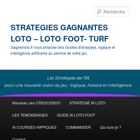
Rech
STRATEGIES GAGNANTES
LOTO – LOTO FOOT- TURF
Gagnerloto.fr vous propose des Guides d'analyses, logique et
intelligence artificielle au service de votre jeu.
Menu
Nouveau Jeu CRESCENDO
STRATEGIE IA LOTO
Aller
principal
LES TEMOIGNAGES
GUIDE IA LOTO FOOT
au
IA COURSES HIPPIQUES
COMMANDER
Qui suis-je ?
contenu
Contact