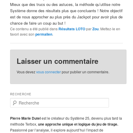
Mieux que des trucs ou des astuces, la méthode qu’utilise notre
Système donne des résultats plus que concluants ! Notre objectif
est de nous approcher au plus près du Jackpot pour avoir plus de
chance de faire un coup au but !
Ce contenu a été publié dans
Résultats LOTO
par
Zou
. Mettez-le en
favori avec son
permalien
.
Laisser un commentaire
Vous devez
vous connecter
pour publier un commentaire.
RECHERCHE
R
e
c
h
Pierre Marie Dutel
est le créateur du Système 25, devenu plus tard la
e
méthode Terbox,
une approche unique et logique du jeu de tirage.
r
Passionné par l’analyse, il explore aujourd’hui l’impact de