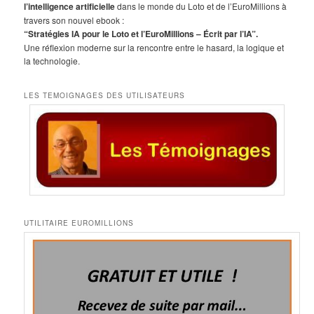
c
l’intelligence artificielle
dans le monde du Loto et de l’EuroMillions à
h
travers son nouvel ebook :
e
“Stratégies IA pour le Loto et l’EuroMillions – Écrit par l’IA”.
Une réflexion moderne sur la rencontre entre le hasard, la logique et
la technologie.
LES TEMOIGNAGES DES UTILISATEURS
UTILITAIRE EUROMILLIONS