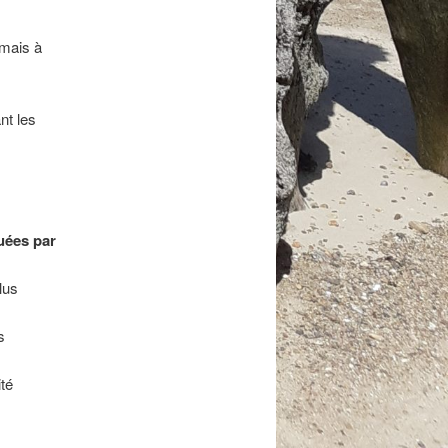
 mais à
nt les
uées par
lus
s
ité