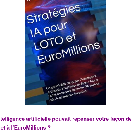
intelligence artificielle pouvait repenser votre façon d
et à l’EuroMillions ?