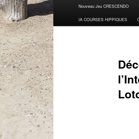
Menu
Nouveau Jeu CRESCENDO
Aller
principal
IA COURSES HIPPIQUES
au
contenu
principal
Déc
l’In
Loto