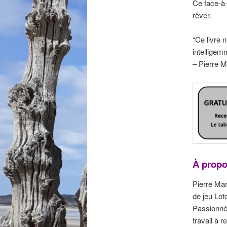
Ce face-à-
rêver.
“Ce livre
intelligem
– Pierre M
À propo
Pierre Mari
de jeu Lot
Passionné 
travail à 