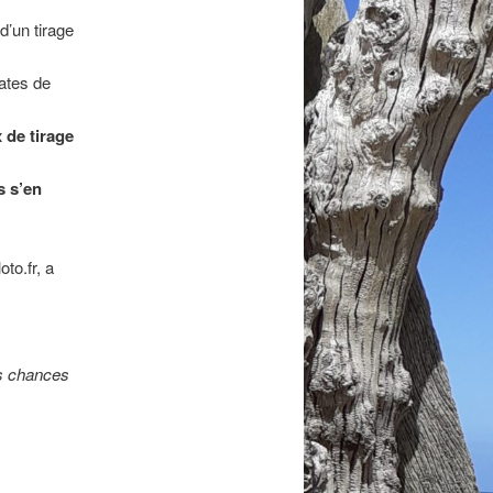
d’un tirage
dates de
 de tirage
s s’en
oto.fr, a
es chances