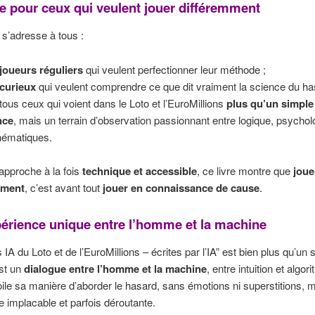
e pour ceux qui veulent jouer différemment
s’adresse à tous :
joueurs réguliers
qui veulent perfectionner leur méthode ;
curieux
qui veulent comprendre ce que dit vraiment la science du ha
 tous ceux qui voient dans le Loto et l’EuroMillions
plus qu’un simple
nce
, mais un terrain d’observation passionnant entre logique, psychol
ématiques.
approche à la fois
technique et accessible
, ce livre montre que
joue
mment
, c’est avant tout
jouer en connaissance de cause
.
érience unique entre l’homme et la machine
 IA du Loto et de l’EuroMillions – écrites par l’IA” est bien plus qu’un 
est un
dialogue entre l’homme et la machine
, entre intuition et algor
oile sa manière d’aborder le hasard, sans émotions ni superstitions, 
e implacable et parfois déroutante.