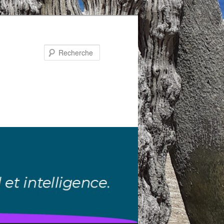
Recherche