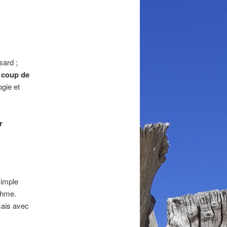
sard ;
 coup de
ogie et
r
simple
ithme.
mais avec