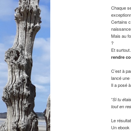
Chaque sem
exceptionn
Certains c
naissance,
Mais au f
?
Et surtou
rendre c
C’est à pa
lancé une 
Il a posé à
“
Si tu étai
tout en re
Le résultat
Un ebook u