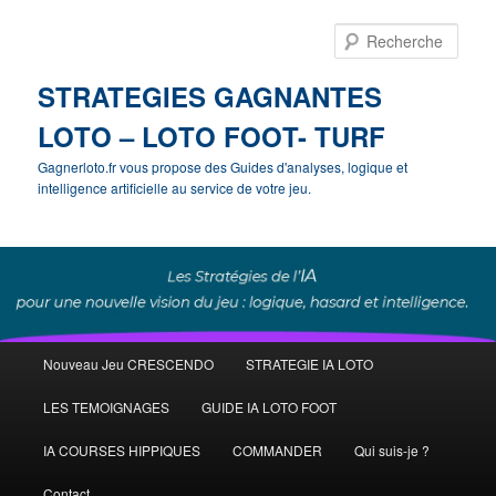
Rech
STRATEGIES GAGNANTES
LOTO – LOTO FOOT- TURF
Gagnerloto.fr vous propose des Guides d'analyses, logique et
intelligence artificielle au service de votre jeu.
Menu
Nouveau Jeu CRESCENDO
STRATEGIE IA LOTO
Aller
principal
LES TEMOIGNAGES
GUIDE IA LOTO FOOT
au
IA COURSES HIPPIQUES
COMMANDER
Qui suis-je ?
contenu
Contact