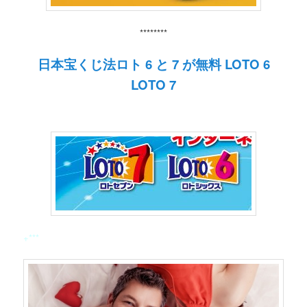
********
日本宝くじ法ロト 6 と 7 が無料 LOTO 6
LOTO 7
+***