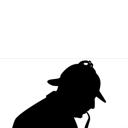
+
+
+
+