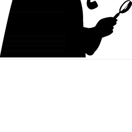
+
+
+
+
+