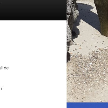
T
il de
 !