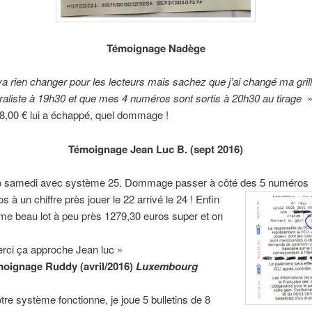
Témoignage Nadège
va rien changer pour les lecteurs mais sachez que j’ai changé ma grill
raliste à 19h30 et que mes 4 numéros sont sortis à 20h30 au tirage
» 
8,00 € lui a échappé, quel dommage !
Témoignage Jean Luc B. (sept 2016)
to samedi avec système 25. Dommage passer à côté des 5 numéros
ros
à un chiffre près jouer le 22 arrivé le 24 ! Enfin
e beau lot à peu près 1279,30 euros super et on
rci ça approche Jean luc »
oignage Ruddy (avril/2016)
Luxembourg
tre système fonctionne, je joue 5 bulletins de 8