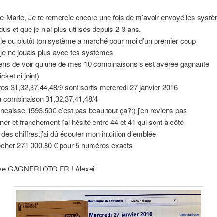
re-Marie, Je te remercie encore une fois de m’avoir envoyé les syst
dus et que je n’ai plus utilisés depuis 2-3 ans.
le ou plutôt ton système a marché pour moi d’un premier coup
je ne jouais plus avec tes systèmes
viens de voir qu’une de mes 10 combinaisons s’est avérée gagnante
icket ci joint)
s 31,32,37,44,48/9 sont sortis mercredi 27 janvier 2016
a combinaison 31,32,37,41,48/4
ncaisse 1593.50€ c’est pas beau tout ça?:) j’en reviens pas
ner et franchement j’ai hésité entre 44 et 41 qui sont à côté
e des chiffres.j’ai dû écouter mon intuition d’emblée
cher 271 000.80 € pour 5 numéros exacts
ive GAGNERLOTO.FR ! Alexei