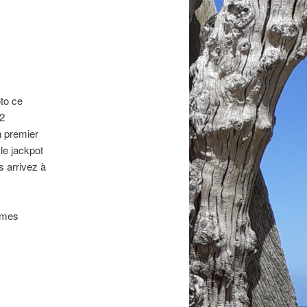
oto ce
 2
n premier
le jackpot
s arrivez à
 mes