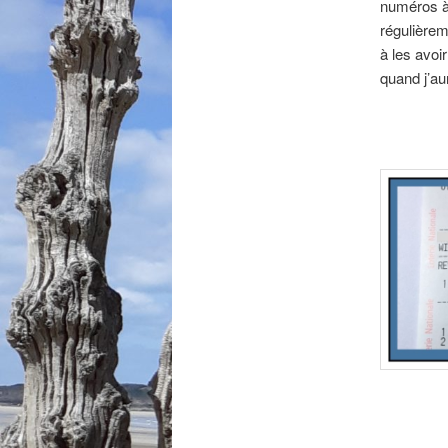
numéros à 
régulièrem
à les avoi
quand j’aur