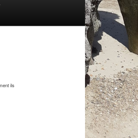
T
ment ils