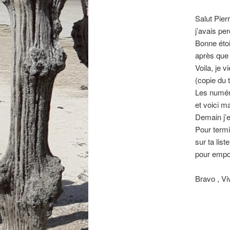
Salut Pier
j’avais per
Bonne étoi
après que 
Voila, je 
(copie du t
Les numéro
et voici m
Demain j’e
Pour termi
sur ta list
pour empo
Bravo , V