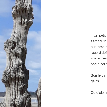
« Un petit
samedi 15/
numéros su
record de1
arrive c’e
peaufiner 
Bon je pa
gains.
Cordialem