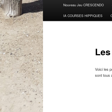
Menu
Nouveau Jeu CRESCENDO
Aller
principal
IA COURSES HIPPIQUES
au
contenu
principal
Les
Voici les 
sont tous