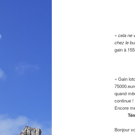
«
cela ne 
chez le bu
gain à 155
« Gain lo
75000.eu
quand mêm
continue !
Encore me
Tém
Bonjour vo