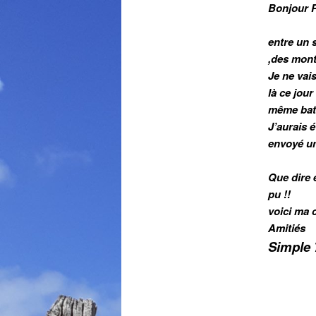
Bonjour P
entre un 
,des mont
Je ne vais
là ce jour
même bat
J’aurais 
envoyé un
Que dire 
pu !!
voici ma 
Amitiés
Simple 7