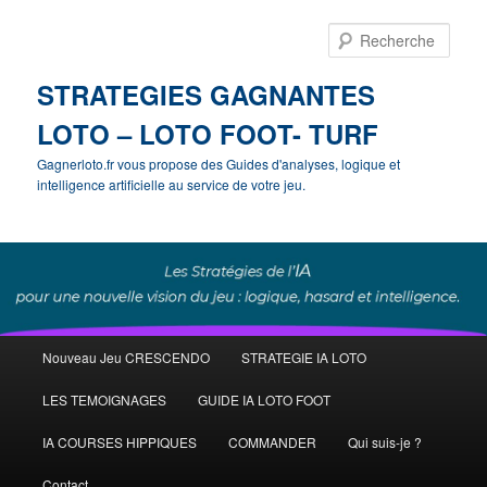
Rech
STRATEGIES GAGNANTES
LOTO – LOTO FOOT- TURF
Gagnerloto.fr vous propose des Guides d'analyses, logique et
intelligence artificielle au service de votre jeu.
Menu
Nouveau Jeu CRESCENDO
STRATEGIE IA LOTO
Aller
principal
LES TEMOIGNAGES
GUIDE IA LOTO FOOT
au
IA COURSES HIPPIQUES
COMMANDER
Qui suis-je ?
contenu
Contact