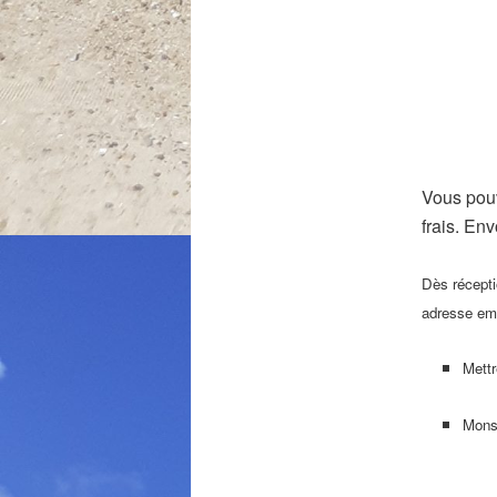
Vous pouv
frais. En
Dès récepti
adresse ema
Mettr
Mons