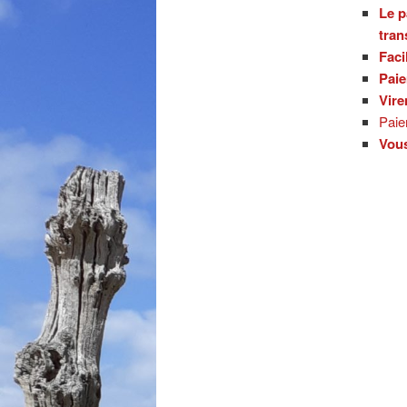
Le p
tran
Faci
Paie
Vire
Paie
Vous