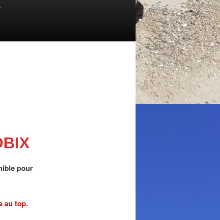
T
OBIX
nible pour
s au top.