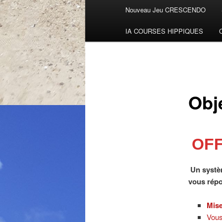
Menu
Nouveau Jeu CRESCENDO
Aller
principal
IA COURSES HIPPIQUES
au
contenu
principal
Obj
OFF
Un systèm
vous répo
Mise
Vous