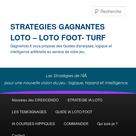
Rech
STRATEGIES GAGNANTES
LOTO – LOTO FOOT- TURF
Gagnerloto.fr vous propose des Guides d'analyses, logique et
intelligence artificielle au service de votre jeu.
Menu
Nouveau Jeu CRESCENDO
STRATEGIE IA LOTO
Aller
principal
LES TEMOIGNAGES
GUIDE IA LOTO FOOT
au
IA COURSES HIPPIQUES
COMMANDER
Qui suis-je ?
contenu
Contact