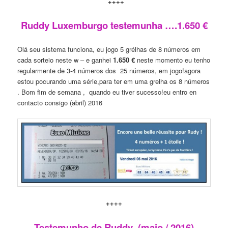
++++
Ruddy Luxemburgo testemunh
a
….1.650 €
Olá seu sistema funciona, eu jogo 5 grélhas de 8 números em
cada sorteio neste w – e ganhei
1.650 €
neste momento eu tenho
regularmente de 3-4 números dos 25 números, em jogo!agora
estou pocurando uma série,para ter em uma grelha os 8 números
. Bom fim de semana , quando eu tiver sucesso!eu entro en
contacto consigo (abril) 2016
++++
Testemunho
de Ruddy
(
maio
/ 2016)