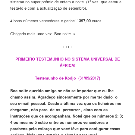
sistema no super prémio de ontem a noite (1º vez que estou a
testá-lo e com a actualização de setembro).
4 bons números vencedores e ganhei
1397,00
euros
Obrigado mais uma vez. Boa noite. »
++++
PRIMEIRO TESTEMUNHO NO SISTEMA UNIVERSAL DE
ÁFRICA!
Testemunho de Kodjo (31/09/2017)
Boa noite querid
o
amig
o
se não se importa
r
que
eu lhe
chamo assim. Agradeço sinceramente
por me ter dado o
seu e-mail pessoal. Desde a última vez que os
ficheiros
me
chegaram
, não
paro de os percorrer
, claro com as
instruções que os acompanham. Notei que os números 2; 3;
4 ou mesmo 5 estão entre os números vencedores e
parab
ens
pelo esforço que
vocé téve
para configurar essas
grelhas
. Mais uma vez
tiro
o chapéu para você…