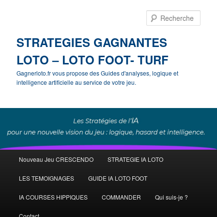
Rech
STRATEGIES GAGNANTES
LOTO – LOTO FOOT- TURF
Gagnerloto.fr vous propose des Guides d'analyses, logique et
intelligence artificielle au service de votre jeu.
Menu
Nouveau Jeu CRESCENDO
STRATEGIE IA LOTO
Aller
principal
LES TEMOIGNAGES
GUIDE IA LOTO FOOT
au
IA COURSES HIPPIQUES
COMMANDER
Qui suis-je ?
contenu
Contact