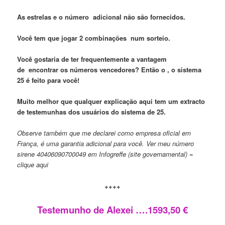
As estrelas e o número adicional não são fornecidos.
Você tem que jogar 2 combinações
n
um
sorteio
.
Você gostaria de ter frequentemente a vantagem
de
encontrar os números vencedores?
Então o
, o sistema
25 é feito para você!
Muito melhor que qualquer explicação aqui
tem um extracto
de testemunh
as
dos usuários do sistema de 25.
Observe também que me declarei como empresa oficial em
França, é uma garantia adicional para você. Ver meu número
sirene 40406090700049 em Infogreffe (site governamental) =
clique aqui
++++
Testemunho de Alexei ….1593,50 €