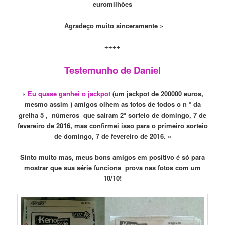
euromilhões
Agradeço muito sinceramente »
++++
Testemunho de Daniel
«
Eu quase ganhei o jackpot
(um jackpot d
e 200000
euros,
mesmo assim
) amigos olhem
as
fotos de todos o n *
da
grelha 5
, números
que
sai
ram
2º sorteio de domingo, 7 de
fevereiro de 2016, mas confirmei isso para o primeiro sorteio
de domingo, 7 de fevereiro de 2016. »
Sinto muito mas,
meus
bons amigos em positivo
é
só para
mostrar
que sua série
funciona
prova
nas
fotos com um
10/10!