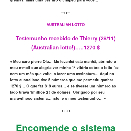
++++
AUSTRALIAN LOTTO
Testemunho recebido de Thierry (28/11)
(Australian lotto!)…..1270
$
« Meu caro pierre Olá… Me levantei esta manhã, abrindo o
meu e-mail que alegria ver minha 1ª vitória sobre o lott
o
faz
nem um mês que voltei a
fazer
uma assinatura… Aqui
no
lotto australiano tive 5 números que me permetiu ganhar
1270
$… O que faz 818 euros… e se tivesse um nùmero
ao
lado
t
irava 1milhoe
$ ! de do
lares.
Obrigado por seu
maravilhoso sistema…
isto
é o meu testemunho… »
++++
Encomende o sistema