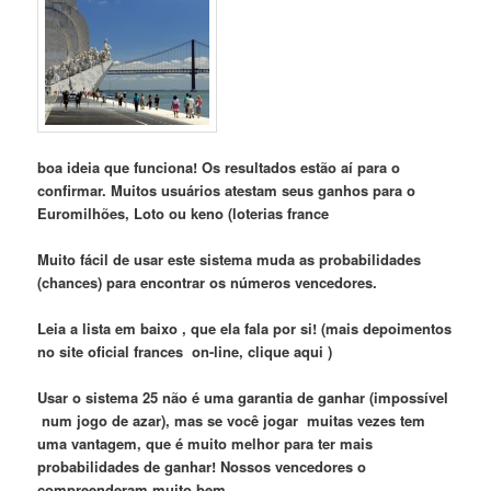
boa ideia que funciona! Os resultados estão aí para
o
confirmar. Muitos usuários atestam seus ganhos para o
Euromilhões,
Loto
ou keno (
loterias france
Muito fácil de usar este sistema muda as probabilidades
(chances) para encontrar os números vencedores.
Leia
a lista em baixo
, que ela fala por si! (mais
depoimentos
no
site
oficial frances on-line,
clique aqui
)
Us
ar
o sistema 25 não é uma garantia de ganh
ar
(impossível
n
um jogo de azar), mas se você jogar muitas vezes tem
uma vantagem, que é muito melhor para
ter mais
probabilidades de ganhar! Nossos vencedores
o
compreenderam muito bem
…