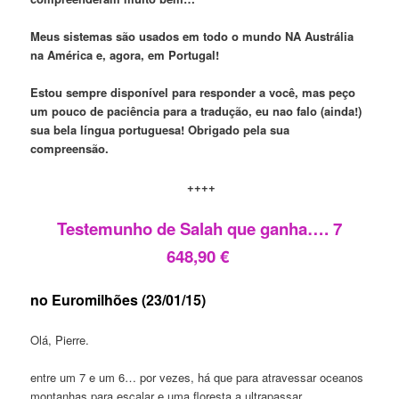
Meus sistemas são usados em todo o mundo NA Austrália
na América e, agora,
em
Portugal!
Estou sempre disponível para responder a você, mas peço
um pouco de paciência para a tradução, eu
nao
falo (ainda!)
sua bela língua portuguesa! Obrigado p
ela
sua
compreensão.
++++
Testemunho de Salah que
ganha….
7
648,90 €
no Euromilhões (23/01/15)
Olá, Pierre.
entre um 7 e um 6… por vezes, há que para atravessar oceanos
montanhas para escalar e uma floresta a ultrapassar …