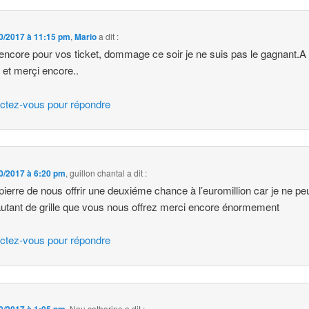
0/2017 à 11:15 pm
,
Mario
a dit :
encore pour vos ticket, dommage ce soir je ne suis pas le gagnant.A
t et merçi encore..
ctez-vous pour répondre
0/2017 à 6:20 pm
,
guillon chantal
a dit :
pierre de nous offrir une deuxiéme chance à l’euromillion car je ne p
autant de grille que vous nous offrez merci encore énormement
ctez-vous pour répondre
,
Nau catherine
a dit :