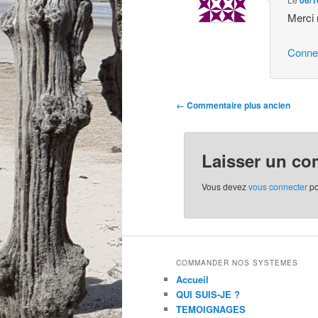
06/1
Merci 
Conne
Navigation
← Commentaire plus ancien
des
commentaires
Laisser un co
Vous devez
vous connecter
po
COMMANDER NOS SYSTEMES
Accueil
QUI SUIS-JE ?
TEMOIGNAGES