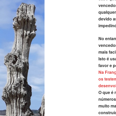
vencedor
qualquer
devido a
impedind
No entan
vencedor
mais fac
Isto é u
favor e 
Na Franç
os teste
desenvol
O que é 
números 
muito ma
construí