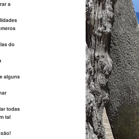
rar a
lidades
números
elas do
a
de alguns
har
lar todas
m tal
exão!