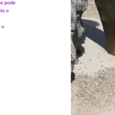
ue pode
to e
 o