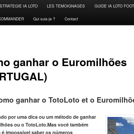
STRATEGIE IA LOTO
LES TEMOIGNAGES
GUIDE IA LOTO FOO
COMMANDER
Qui suis-je ?
Contact
o ganhar o Euromilhões
RTUGAL)
omo ganhar o TotoLoto et o Euromilhõ
do por uma dica ou um método de ganhar
lhões ou o TotoLoto.
Mas você também
 é impossível saber os números