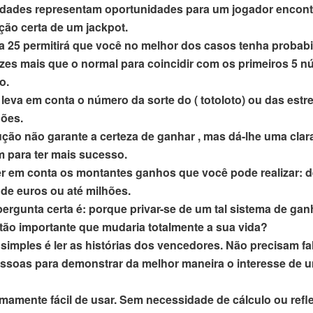
idades representam oportunidades para um jogador encont
ão certa de um jackpot.
a 25 permitirá que você no melhor dos casos tenha probabi
ezes mais que o normal para coincidir com os primeiros 5 
o.
 leva em conta o número da sorte do ( totoloto) ou das estr
ões.
ução não garante a certeza de ganhar , mas dá-lhe uma clar
 para ter mais sucesso.
er em conta os montantes ganhos que você pode realizar: 
 de euros ou até milhões.
pergunta certa é: porque privar-se de um tal sistema de gan
 tão importante que mudaria totalmente a sua vida?
 simples é ler as histórias dos vencedores. Não precisam fa
ssoas para demonstrar da melhor maneira o interesse de u
emamente fácil de usar. Sem necessidade de cálculo ou refl