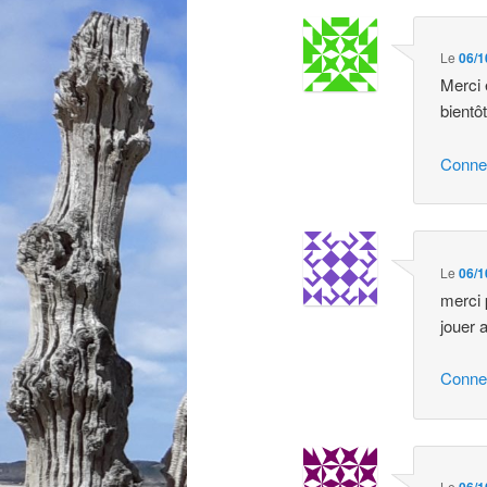
des
commentaires
Le
06/1
Merci 
bientô
Conne
Le
06/1
merci 
jouer 
Conne
Le