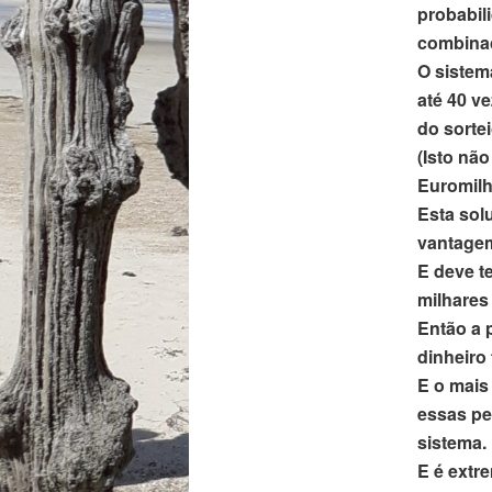
probabil
combinaç
O sistem
até 40 v
do sortei
(Isto não
Euromilh
Esta sol
vantagem
E deve t
milhares
Então a 
dinheiro
E o mais
essas pe
sistema.
E é extr