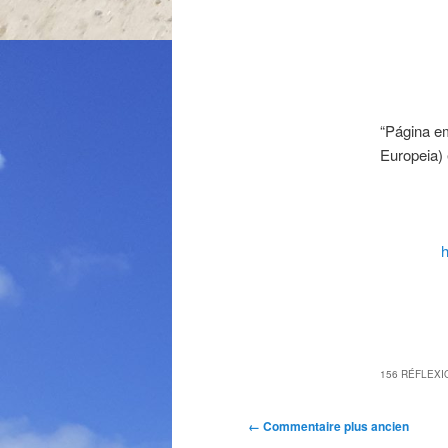
“Página e
Europeia) 
156 RÉFLEXI
Navigation
← Commentaire plus ancien