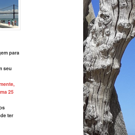
gem para
em seu
amente,
ema 25
 os
de ter