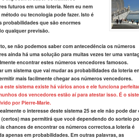
es futuros em uma loteria. Nem eu nem
 método ou tecnologia pode fazer. Isto é
s probabilidades que são enormes
o qualquer previsão.
to, se não podemos saber com antecedência os números
es ainda há uma solução para muitas vezes ter uma vanta
ilmente encontrar estes números vencedores famosos.
sar um sistema que vai mudar as probabilidades da loteria 
permitir mais facilmente chegar aos números vencedores.
a este sistema existe há vários anos e ele funciona perfeit
munhos dos vencedores estão aí para atestar isso. É o sist
vido por Pierre-Marie.
realmente o interesse deste sistema 25 se ele não pode dar
(certos) mas permitirá que você dependendo do sorteio po
is chances de encontrar os números correctos.a loteria é
da apenas em probabilidades. Em outras palavras, as