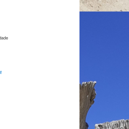
dade
f