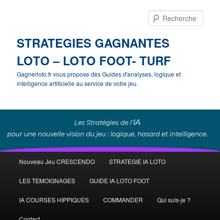
Rech
STRATEGIES GAGNANTES
LOTO – LOTO FOOT- TURF
Gagnerloto.fr vous propose des Guides d'analyses, logique et
intelligence artificielle au service de votre jeu.
Menu
Nouveau Jeu CRESCENDO
STRATEGIE IA LOTO
Aller
principal
LES TEMOIGNAGES
GUIDE IA LOTO FOOT
au
IA COURSES HIPPIQUES
COMMANDER
Qui suis-je ?
contenu
Contact