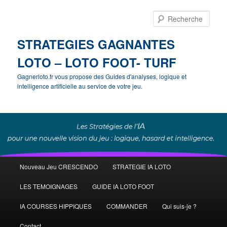
Rech
STRATEGIES GAGNANTES
LOTO – LOTO FOOT- TURF
Gagnerloto.fr vous propose des Guides d'analyses, logique et
intelligence artificielle au service de votre jeu.
Menu
Nouveau Jeu CRESCENDO
STRATEGIE IA LOTO
Aller
principal
LES TEMOIGNAGES
GUIDE IA LOTO FOOT
au
IA COURSES HIPPIQUES
COMMANDER
Qui suis-je ?
contenu
Contact