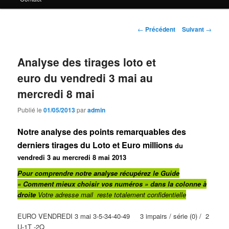
principal
Navigation
←
Précédent
Suivant
→
des
articles
Analyse des tirages loto et
euro du vendredi 3 mai au
mercredi 8 mai
Publié le
01/05/2013
par
admin
Notre analyse des points remarquables des
derniers tirages du Loto et Euro millions
du
vendredi 3 au mercredi 8 mai 2013
Pour comprendre notre analyse récupérez le Guide
« Comment mieux choisir vos numéros »
dans la colonne à
droite
Votre adresse mail reste totalement confidentielle
EURO VENDREDI 3 mai 3-5-34-40-49 3 impairs / série (0) / 2
U-1T -2Q