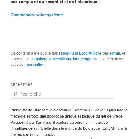
pas compte ni du hasard et ni de l’historique !
Commandez votre système
Ce contenu a été publié dans
Résultats Euro Millions
par
admin
, et
marqué avec
analyse
,
euromillions
,
loto
,
tirage
. Mettez-le en favori
avec son
permalien
.
RECHERCHE
R
e
c
h
Pierre Marie Dutel
est le créateur du Système 25, devenu plus tard la
e
méthode Terbox,
une approche unique et logique du jeu de tirage.
r
Passionné par l’analyse, il explore aujourd’hui l’impact de
c
l’intelligence artificielle
dans le monde du Loto et de l’EuroMillions à
h
travers son nouvel ebook :
e