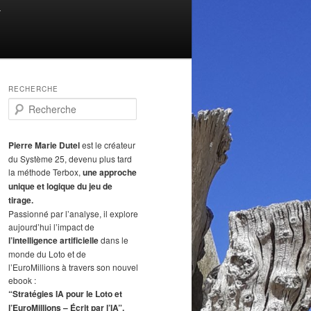
T
RECHERCHE
R
e
c
h
Pierre Marie Dutel
est le créateur
e
du Système 25, devenu plus tard
r
la méthode Terbox,
une approche
c
unique et logique du jeu de
h
tirage.
e
Passionné par l’analyse, il explore
aujourd’hui l’impact de
l’intelligence artificielle
dans le
monde du Loto et de
l’EuroMillions à travers son nouvel
ebook :
“Stratégies IA pour le Loto et
l’EuroMillions – Écrit par l’IA”.