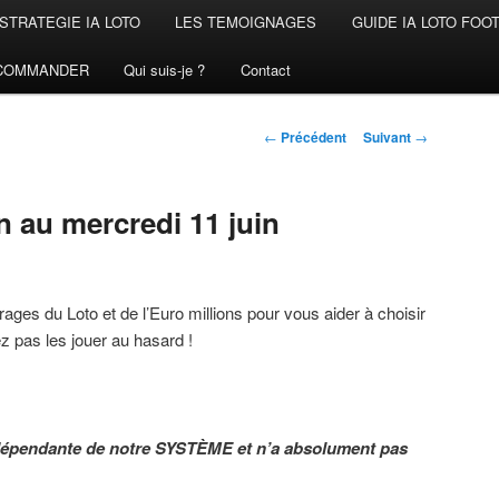
STRATEGIE IA LOTO
LES TEMOIGNAGES
GUIDE IA LOTO FOO
COMMANDER
Qui suis-je ?
Contact
Navigation
←
Précédent
Suivant
→
des
articles
n au mercredi 11 juin
rages du Loto et de l’Euro millions pour vous aider à choisir
 pas les jouer au hasard !
ndépendante de notre SYSTÈME et n’a absolument pas