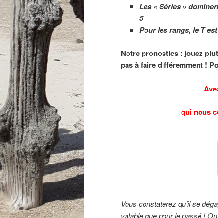
Les « Séries » dominent
5
Pour les rangs, le T est
Notre pronostics : jouez plut
pas à faire différemment ! P
Avez
qui nous c
Vous constaterez qu’il se déga
valable que pour le passé ! On 