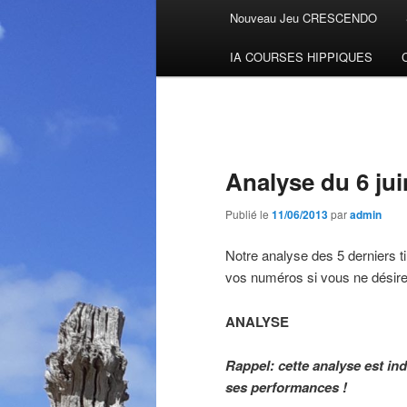
Menu
Nouveau Jeu CRESCENDO
Aller
principal
IA COURSES HIPPIQUES
au
contenu
principal
Analyse du 6 jui
Publié le
11/06/2013
par
admin
Notre analyse des 5 derniers ti
vos numéros si vous ne désirez
ANALYSE
Rappel: cette analyse est i
ses performances !