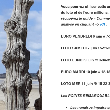
Vous pourrez utiliser cette a
du loto et de l’euro millions.
récupérez le guide « Comme
analyse
en cliquant =>
ICI
.
EURO VENDREDI 6 juin // 7-2
LOTO SAMEDI 7 juin / 5-21-37
LOTO LUNDI 9 juin //10-34-35-
EURO MARDI 10 juin // 12-18-2
LOTO MER 11 juin /9-15-22-32
Les POINTS REMARQUABLE
Les numéros impairs so