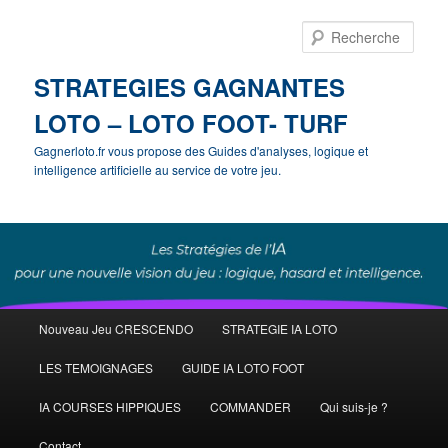
Rech
STRATEGIES GAGNANTES
LOTO – LOTO FOOT- TURF
Gagnerloto.fr vous propose des Guides d'analyses, logique et
intelligence artificielle au service de votre jeu.
Menu
Nouveau Jeu CRESCENDO
STRATEGIE IA LOTO
Aller
principal
LES TEMOIGNAGES
GUIDE IA LOTO FOOT
au
IA COURSES HIPPIQUES
COMMANDER
Qui suis-je ?
contenu
Contact