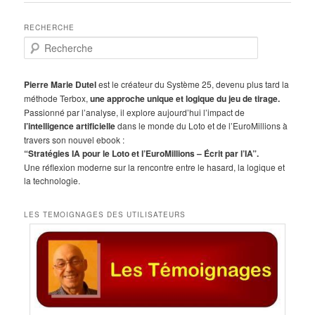
RECHERCHE
R
e
c
h
Pierre Marie Dutel
est le créateur du Système 25, devenu plus tard la
e
méthode Terbox,
une approche unique et logique du jeu de tirage.
r
Passionné par l’analyse, il explore aujourd’hui l’impact de
c
l’intelligence artificielle
dans le monde du Loto et de l’EuroMillions à
h
travers son nouvel ebook :
e
“Stratégies IA pour le Loto et l’EuroMillions – Écrit par l’IA”.
Une réflexion moderne sur la rencontre entre le hasard, la logique et
la technologie.
LES TEMOIGNAGES DES UTILISATEURS