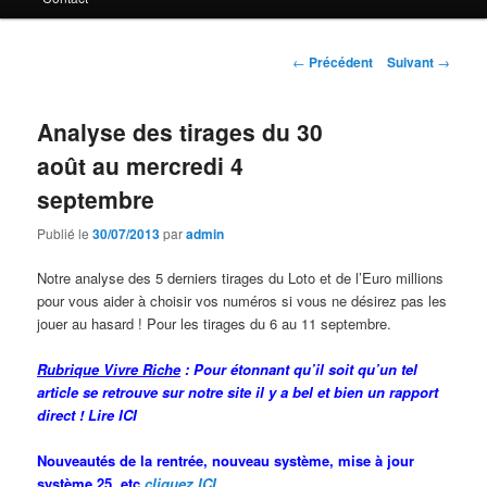
principal
Navigation
←
Précédent
Suivant
→
des
articles
Analyse des tirages du 30
août au mercredi 4
septembre
Publié le
30/07/2013
par
admin
Notre analyse des 5 derniers tirages du Loto et de l’Euro millions
pour vous aider à choisir vos numéros si vous ne désirez pas les
jouer au hasard ! Pour les tirages du 6 au 11 septembre.
Rubrique Vivre Riche
: Pour étonnant qu’il soit qu’un tel
article se retrouve sur notre site il y a bel et bien un rapport
direct !
Lire ICI
Nouveautés de la rentrée, nouveau système, mise à jour
système 25, etc
cliquez ICI