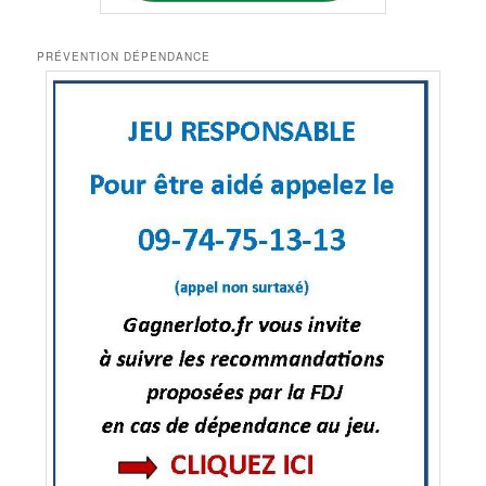
PRÉVENTION DÉPENDANCE