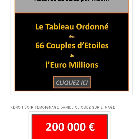
KENO ! VOIR TEMOIGNAGE DANIEL CLIQUEZ SUR L’IMAGE