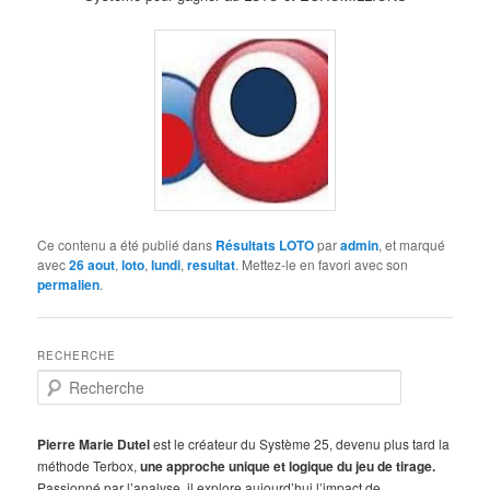
Ce contenu a été publié dans
Résultats LOTO
par
admin
, et marqué
avec
26 aout
,
loto
,
lundi
,
resultat
. Mettez-le en favori avec son
permalien
.
RECHERCHE
R
e
c
h
Pierre Marie Dutel
est le créateur du Système 25, devenu plus tard la
e
méthode Terbox,
une approche unique et logique du jeu de tirage.
r
Passionné par l’analyse, il explore aujourd’hui l’impact de