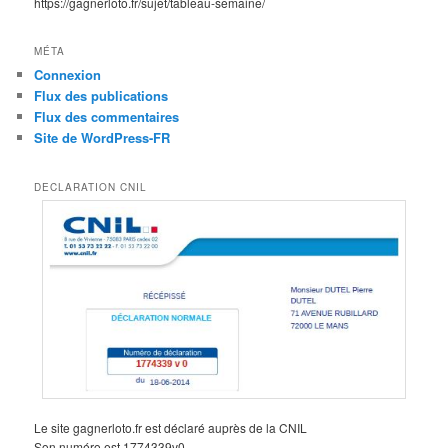
https://gagnerloto.fr/sujet/tableau-semaine/
MÉTA
Connexion
Flux des publications
Flux des commentaires
Site de WordPress-FR
DECLARATION CNIL
Le site gagnerloto.fr est déclaré auprès de la CNIL
Son numéro est 1774339v0