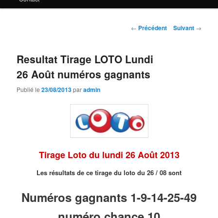
principal
Navigation
←
Précédent
Suivant
→
des
articles
Resultat Tirage LOTO Lundi
26 Août numéros gagnants
Publié le
23/08/2013
par
admin
Tirage Loto du lundi 26 Août 2013
Les résultats de ce tirage du loto du 26 / 08 sont
Numéros gagnants 1-9-14-25-49
numéro chance 10