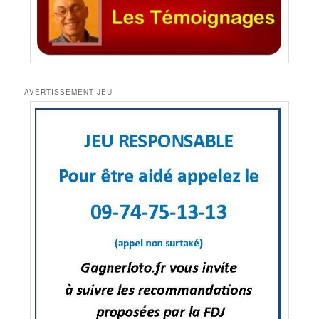
AVERTISSEMENT JEU