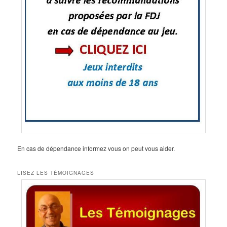
En cas de dépendance informez vous on peut vous aider.
LISEZ LES TÉMOIGNAGES