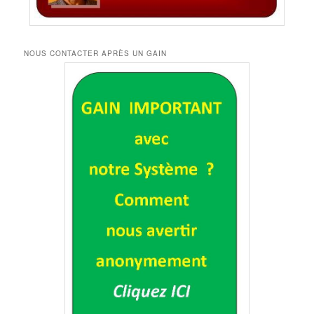
NOUS CONTACTER APRÈS UN GAIN