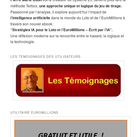
e
méthode Terbox,
une approche unique et logique du jeu de tirage.
r
Passionné par l’analyse, il explore aujourd’hui l’impact de
c
l’intelligence artificielle
dans le monde du Loto et de l’EuroMillions à
h
travers son nouvel ebook :
e
“Stratégies IA pour le Loto et l’EuroMillions – Écrit par l’IA”.
Une réflexion moderne sur la rencontre entre le hasard, la logique et
la technologie.
LES TEMOIGNAGES DES UTILISATEURS
UTILITAIRE EUROMILLIONS