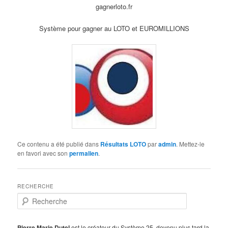
gagnerloto.fr
Système pour gagner au LOTO et EUROMILLIONS
Ce contenu a été publié dans
Résultats LOTO
par
admin
. Mettez-le
en favori avec son
permalien
.
RECHERCHE
R
e
c
h
Pierre Marie Dutel
est le créateur du Système 25, devenu plus tard la