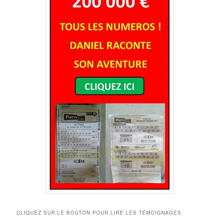
CLIQUEZ SUR LE BOUTON POUR LIRE LES TÉMOIGNAGES