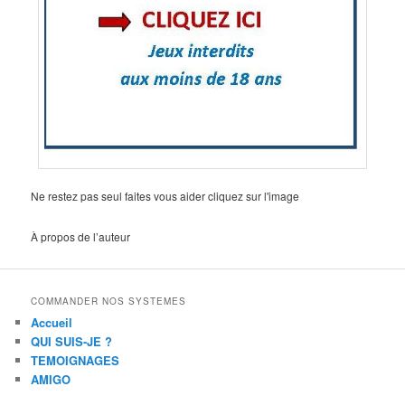
Ne restez pas seul faites vous aider cliquez sur l'image
À propos de l’auteur
COMMANDER NOS SYSTEMES
Accueil
QUI SUIS-JE ?
TEMOIGNAGES
AMIGO