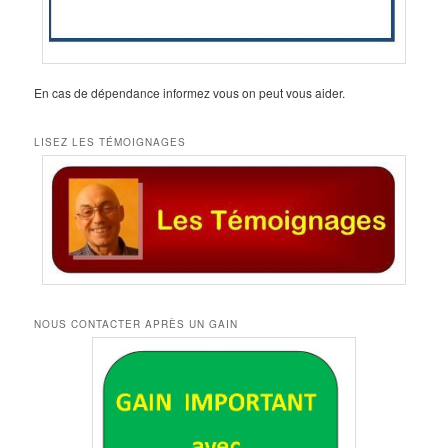
En cas de dépendance informez vous on peut vous aider.
LISEZ LES TÉMOIGNAGES
NOUS CONTACTER APRÈS UN GAIN