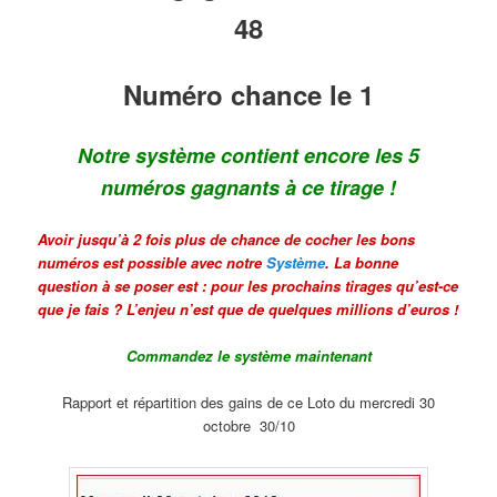
48
Numéro chance le 1
Notre système contient encore les 5
numéros gagnants à ce tirage !
Avoir jusqu’à 2 fois plus de chance de cocher les bons
numéros est possible avec notre
Système
. La bonne
question à se poser est : pour les prochains tirages qu’est-ce
que je fais ? L’enjeu n’est que de quelques millions d’euros !
Commandez le système maintenant
Rapport et répartition des gains de ce Loto du mercredi 30
octobre 30/10