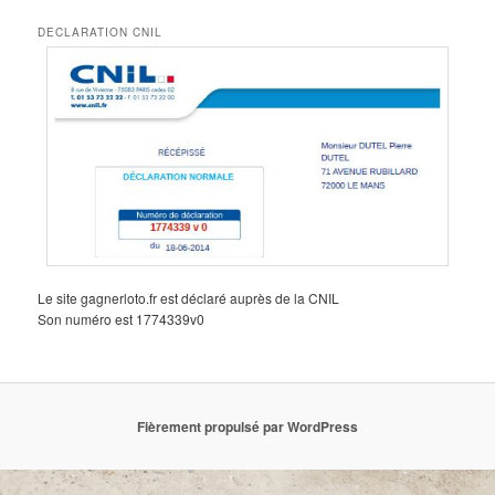
DECLARATION CNIL
Le site gagnerloto.fr est déclaré auprès de la CNIL
Son numéro est 1774339v0
Fièrement propulsé par WordPress