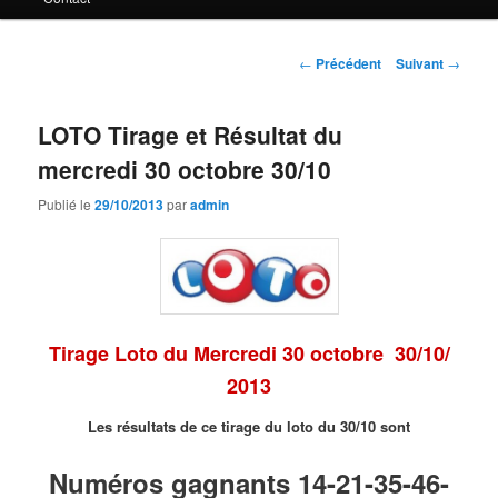
principal
Navigation
←
Précédent
Suivant
→
des
articles
LOTO Tirage et Résultat du
mercredi 30 octobre 30/10
Publié le
29/10/2013
par
admin
Tirage Loto du Mercredi 30 octobre 30/10/
2013
Les résultats de ce tirage du loto du 30/10 sont
Numéros gagnants 14-21-35-46-