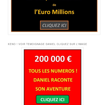
KENO ! VOIR TEMOIGNAGE DANIEL CLIQUEZ SUR L’IMAGE