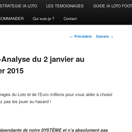
STRATEGIE IA LOTO
LES TEMOIGNAGES
GUIDE IA LOTO FOO
COMMANDER
Qui suis-je ?
Contact
Navigation
←
Précédent
Suivant
→
des
articles
Analyse du 2 janvier au
er 2015
rages du Loto et de l’Euro millions pour vous aider à choisir
 pas les jouer au hasard !
ndépendante de notre SYSTÈME et n’a absolument pas