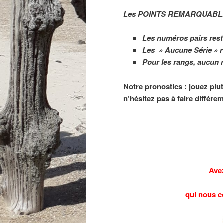
Les POINTS REMARQUABLE
Les numéros pairs reste
Les » Aucune Série » re
Pour les rangs, aucun n
Notre pronostics : jouez plut
n’hésitez pas à faire différ
Avez
qui nous c