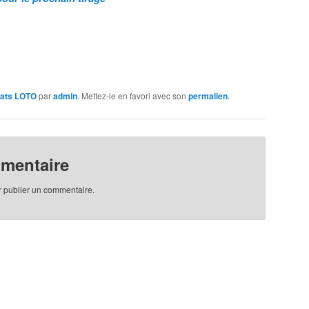
tats LOTO
par
admin
. Mettez-le en favori avec son
permalien
.
mmentaire
 publier un commentaire.