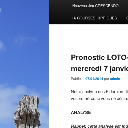
Menu
Nouveau Jeu CRESCENDO
Aller
principal
IA COURSES HIPPIQUES
au
contenu
principal
Pronostic LOTO-
mercredi 7 janvi
Publié le
07/01/2014
par
admin
Notre analyse des 5 derniers ti
vos numéros si vous ne désirez
ANALYSE
Rappel: cette analyse est i