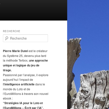
T
RECHERCHE
R
e
c
h
Pierre Marie Dutel
est le créateur
e
du Système 25, devenu plus tard
r
la méthode Terbox,
une approche
c
unique et logique du jeu de
h
tirage.
e
Passionné par l’analyse, il explore
aujourd’hui l’impact de
l’intelligence artificielle
dans le
monde du Loto et de
l’EuroMillions à travers son nouvel
ebook :
“Stratégies IA pour le Loto et
l’EuroMillions – Écrit par l’IA”.