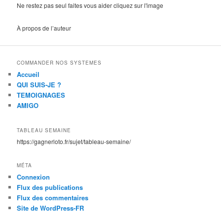
Ne restez pas seul faites vous aider cliquez sur l'image
À propos de l’auteur
COMMANDER NOS SYSTEMES
Accueil
QUI SUIS-JE ?
TEMOIGNAGES
AMIGO
TABLEAU SEMAINE
https://gagnerloto.fr/sujet/tableau-semaine/
MÉTA
Connexion
Flux des publications
Flux des commentaires
Site de WordPress-FR