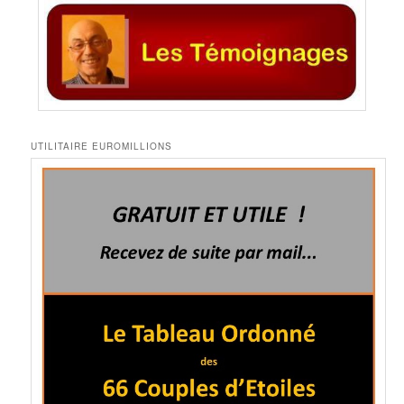
UTILITAIRE EUROMILLIONS