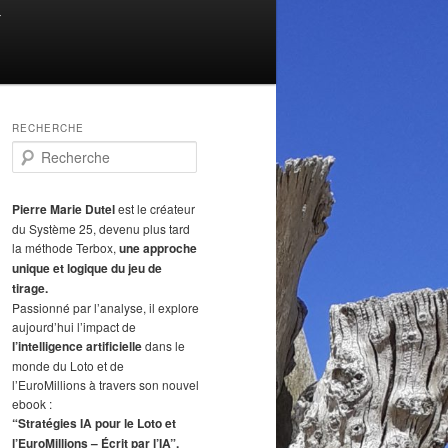
T
RECHERCHE
R
e
c
h
Pierre Marie Dutel
est le créateur
e
du Système 25, devenu plus tard
r
la méthode Terbox,
une approche
c
unique et logique du jeu de
h
tirage.
e
Passionné par l’analyse, il explore
aujourd’hui l’impact de
l’intelligence artificielle
dans le
monde du Loto et de
l’EuroMillions à travers son nouvel
ebook :
“Stratégies IA pour le Loto et
l’EuroMillions – Écrit par l’IA”.