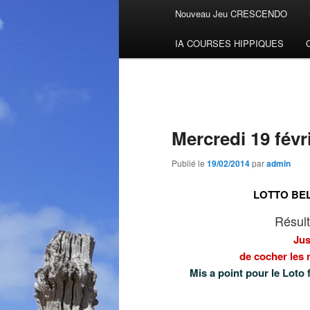
Menu
Nouveau Jeu CRESCENDO
Aller
principal
IA COURSES HIPPIQUES
au
contenu
principal
Mercredi 19 févri
Publié le
19/02/2014
par
admin
LOTTO BELG
Résult
Jus
de cocher les
Mis a point pour le Loto 