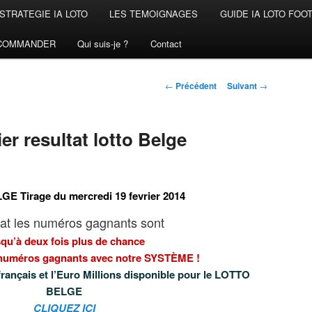
STRATEGIE IA LOTO
LES TEMOIGNAGES
GUIDE IA LOTO FOO
COMMANDER
Qui suis-je ?
Contact
Navigation
←
Précédent
Suivant
→
des
articles
er resultat lotto Belge
E Tirage du mercredi 19 fevrier 2014
at les numéros gagnants sont
qu’à deux fois plus de chance
 numéros gagnants avec notre SYSTÈME !
français et l’Euro Millions disponible pour le
LOTTO
BELGE
CLIQUEZ ICI