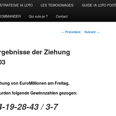
STRATEGIE IA LOTO
LES TEMOIGNAGES
GUIDE IA LOTO FOO
COMMANDER
Qui suis-je ?
Contact
Navigation
←
Précédent
Suivant
→
des
articles
rgebnisse der Ziehung
03
ehung von EuroMillionen am Freitag,
urden folgende Gewinnzahlen gezogen:
4-19-28-43 / 3-7