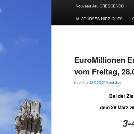
Menu
Nouveau Jeu CRESCENDO
Aller
principal
IA COURSES HIPPIQUES
au
contenu
principal
EuroMillionen E
vom Freitag, 28.
Publié le
27/03/2014
par
Zou
Bei der Zi
dem 28 März w
3-