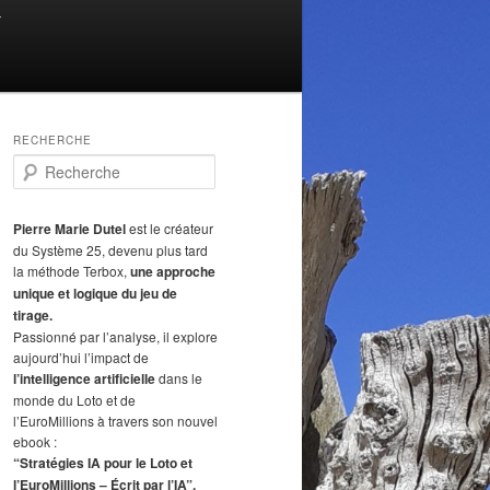
T
RECHERCHE
R
e
c
h
Pierre Marie Dutel
est le créateur
e
du Système 25, devenu plus tard
r
la méthode Terbox,
une approche
c
unique et logique du jeu de
h
tirage.
e
Passionné par l’analyse, il explore
aujourd’hui l’impact de
l’intelligence artificielle
dans le
monde du Loto et de
l’EuroMillions à travers son nouvel
ebook :
“Stratégies IA pour le Loto et
l’EuroMillions – Écrit par l’IA”.