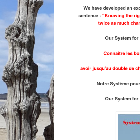
We have developed an exce
sentence :
“Knowing the rig
twice as much chan
Our System for 
Connaitre les b
avoir jusqu’au double de c
Notre Système pour
Our System for 