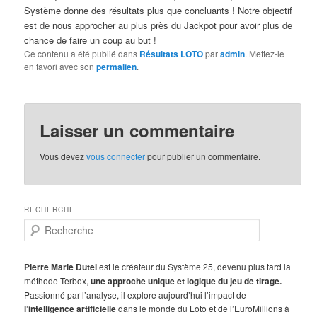
Système donne des résultats plus que concluants ! Notre objectif
est de nous approcher au plus près du Jackpot pour avoir plus de
chance de faire un coup au but !
Ce contenu a été publié dans
Résultats LOTO
par
admin
. Mettez-le
en favori avec son
permalien
.
Laisser un commentaire
Vous devez
vous connecter
pour publier un commentaire.
RECHERCHE
R
e
c
h
Pierre Marie Dutel
est le créateur du Système 25, devenu plus tard la
e
méthode Terbox,
une approche unique et logique du jeu de tirage.
r
Passionné par l’analyse, il explore aujourd’hui l’impact de
c
l’intelligence artificielle
dans le monde du Loto et de l’EuroMillions à