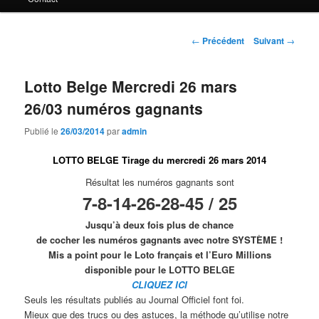
principal
Navigation
←
Précédent
Suivant
→
des
articles
Lotto Belge Mercredi 26 mars
26/03 numéros gagnants
Publié le
26/03/2014
par
admin
LOTTO BELGE Tirage du mercredi 26 mars 2014
Résultat les numéros gagnants sont
7-8-14-26-28-45 / 25
Jusqu’à deux fois plus de chance
de cocher les numéros gagnants avec notre SYSTÈME !
Mis a point pour le Loto français et l’Euro Millions
disponible pour le
LOTTO BELGE
CLIQUEZ ICI
Seuls les résultats publiés au Journal Officiel font foi.
Mieux que des trucs ou des astuces, la méthode qu’utilise notre