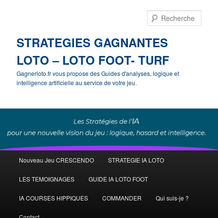
Rech
STRATEGIES GAGNANTES
LOTO – LOTO FOOT- TURF
Gagnerloto.fr vous propose des Guides d'analyses, logique et
intelligence artificielle au service de votre jeu.
Menu
Nouveau Jeu CRESCENDO
STRATEGIE IA LOTO
Aller
principal
LES TEMOIGNAGES
GUIDE IA LOTO FOOT
au
IA COURSES HIPPIQUES
COMMANDER
Qui suis-je ?
contenu
Contact