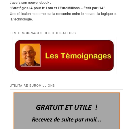
h
travers son nouvel ebook :
e
“Stratégies IA pour le Loto et l’EuroMillions – Écrit par l’IA”.
Une réflexion moderne sur la rencontre entre le hasard, la logique et
la technologie.
LES TEMOIGNAGES DES UTILISATEURS
UTILITAIRE EUROMILLIONS