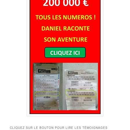
CLIQUEZ SUR LE BOUTON POUR LIRE LES TÉMOIGNAGES