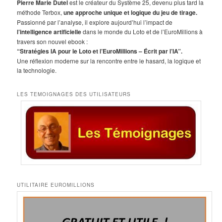
h
Pierre Marie Dutel
est le créateur du Système 25, devenu plus tard la
e
méthode Terbox,
une approche unique et logique du jeu de tirage.
r
Passionné par l’analyse, il explore aujourd’hui l’impact de
c
l’intelligence artificielle
dans le monde du Loto et de l’EuroMillions à
h
travers son nouvel ebook :
e
“Stratégies IA pour le Loto et l’EuroMillions – Écrit par l’IA”.
Une réflexion moderne sur la rencontre entre le hasard, la logique et
la technologie.
LES TEMOIGNAGES DES UTILISATEURS
UTILITAIRE EUROMILLIONS