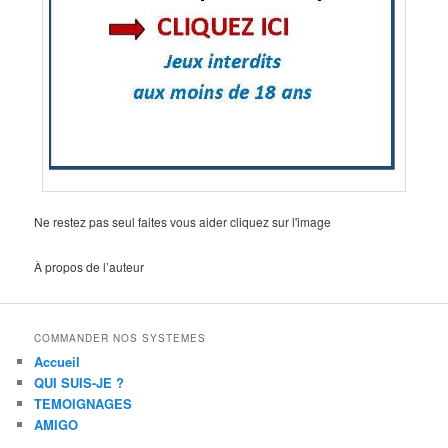
Ne restez pas seul faites vous aider cliquez sur l'image
À propos de l’auteur
COMMANDER NOS SYSTEMES
Accueil
QUI SUIS-JE ?
TEMOIGNAGES
AMIGO