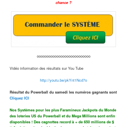
chance ?
ooooooooooooooooooooooooooo
Vidéo information des résultats sur You Tube
http://youtu.be/pkYnt1Ncd7o
Résultat du Powerball du samedi les numéros gagnants sont
Cliquez ICI
Nos Systèmes pour les plus Faramineux Jackpots du Monde
des loteries US du Powerball et du Mega Millions sont enfin
disponibles ! Des cagnottes record à + de 650 millions de $