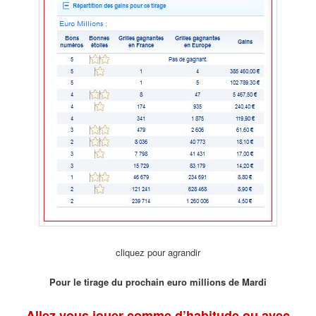
cliquez pour agrandir
Pour le tirage du prochain euro millions de Mardi
Allez vous jouer comme d’habitude ou avec