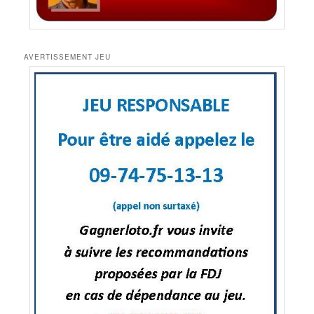
AVERTISSEMENT JEU