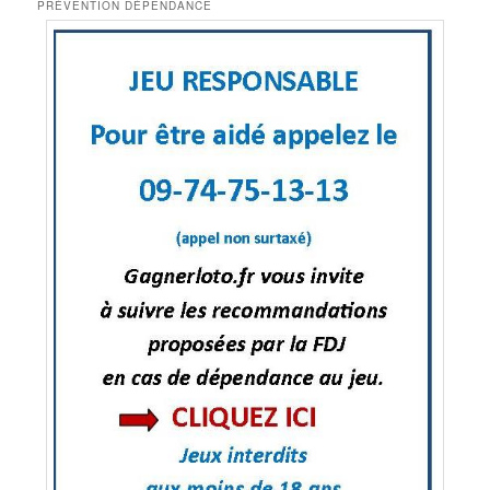
PRÉVENTION DÉPENDANCE