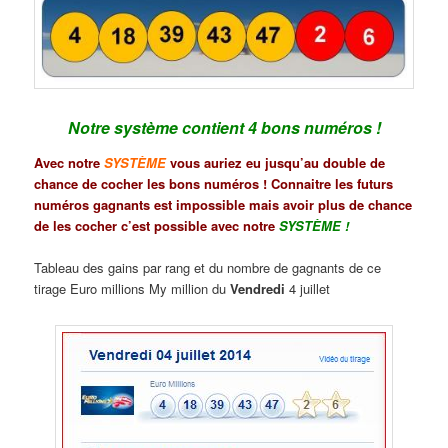
Notre système contient 4 bons numéros !
Avec notre
SYSTÈME
vous auriez eu jusqu’au double de
chance de cocher les bons numéros ! Connaitre les futurs
numéros gagnants est impossible mais avoir plus de chance
de les cocher c’est possible avec notre
SYSTÈME
!
Tableau des gains par rang et du nombre de gagnants de ce
tirage Euro millions My million du
Vendredi
4 juillet