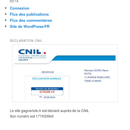
MÉTA
Connexion
Flux des publications
Flux des commentaires
Site de WordPress-FR
DECLARATION CNIL
Le site gagnerloto.fr est déclaré auprès de la CNIL
Son numéro est 1774339v0