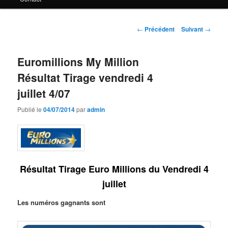
principal
Navigation
←
Précédent
Suivant
→
des
articles
Euromillions My Million
Résultat Tirage vendredi 4
juillet 4/07
Publié le
04/07/2014
par
admin
Résultat Tirage Euro Millions du Vendredi 4
juillet
Les numéros gagnants sont