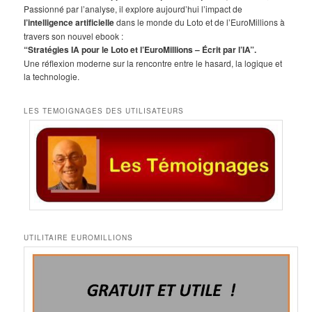
r
Passionné par l’analyse, il explore aujourd’hui l’impact de
c
l’intelligence artificielle
dans le monde du Loto et de l’EuroMillions à
h
travers son nouvel ebook :
e
“Stratégies IA pour le Loto et l’EuroMillions – Écrit par l’IA”.
Une réflexion moderne sur la rencontre entre le hasard, la logique et
la technologie.
LES TEMOIGNAGES DES UTILISATEURS
UTILITAIRE EUROMILLIONS