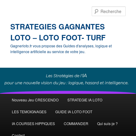
Rech
STRATEGIES GAGNANTES
LOTO – LOTO FOOT- TURF
Gagnerloto.fr vous propose des Guides d'analyses, logique et
intelligence artificielle au service de votre jeu.
Menu
Nouveau Jeu CRESCENDO
STRATEGIE IA LOTO
Aller
principal
LES TEMOIGNAGES
GUIDE IA LOTO FOOT
au
IA COURSES HIPPIQUES
COMMANDER
Qui suis-je ?
contenu
Contact