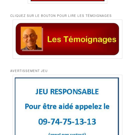
CLIQUEZ SUR LE BOUTON POUR LIRE LES TÉMOIGNAGES
AVERTISSEMENT JEU