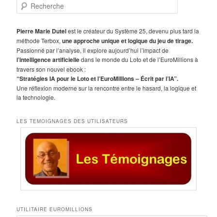
R
e
c
h
Pierre Marie Dutel
est le créateur du Système 25, devenu plus tard la
e
méthode Terbox,
une approche unique et logique du jeu de tirage.
r
Passionné par l’analyse, il explore aujourd’hui l’impact de
c
l’intelligence artificielle
dans le monde du Loto et de l’EuroMillions à
h
travers son nouvel ebook :
e
“Stratégies IA pour le Loto et l’EuroMillions – Écrit par l’IA”.
Une réflexion moderne sur la rencontre entre le hasard, la logique et
la technologie.
LES TEMOIGNAGES DES UTILISATEURS
UTILITAIRE EUROMILLIONS