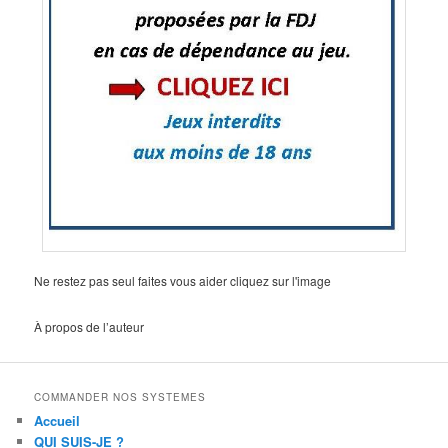
Ne restez pas seul faites vous aider cliquez sur l'image
À propos de l’auteur
COMMANDER NOS SYSTEMES
Accueil
QUI SUIS-JE ?