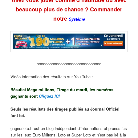
Allez vous jouer comme d’habitude ou avec
beaucoup plus de chance ? Commander
notre
Système
oooooooooooooooooooooooooooooo
Vidéo information des résultats sur You Tube :
Résultat Mega millions, Tirage du mardi, les numéros
gagnants sont
Cliquez ICI
Seuls les résultats des tirages publiés au Journal Officiel
font foi.
gagnerloto.fr est un blog indépendant d’informations et pronostics
sur les jeux Euro Millions, Loto et Super Loto et n’est pas lié à la